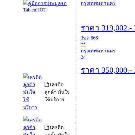
กรุงเทพมหานคร
ราคา
319,002
.-
3ขด 666
**
กรุงเทพมหานคร
24
ราคา
350,000
.-
เครดิต
ลูกค้า มั่นใจ
ใช้บริการ
เครดิต
ลูกค้า มั่นใจ