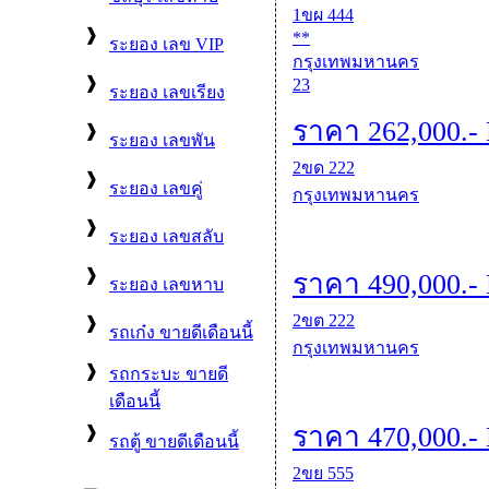
1ขผ 444
❱
**
ระยอง เลข VIP
กรุงเทพมหานคร
❱
23
ระยอง เลขเรียง
ราคา
262,000
.-
❱
ระยอง เลขพัน
2ขด 222
❱
ระยอง เลขคู่
กรุงเทพมหานคร
❱
ระยอง เลขสลับ
❱
ราคา
490,000
.-
ระยอง เลขหาบ
2ขต 222
❱
รถเก๋ง ขายดีเดือนนี้
กรุงเทพมหานคร
❱
รถกระบะ ขายดี
เดือนนี้
ราคา
470,000
.-
❱
รถตู้ ขายดีเดือนนี้
2ขย 555