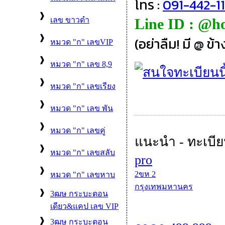
โทร :
091-442-11
❱
Line ID : @h
เลข ขาวดำ
❱
(อย่าลืม! มี @ ข้
หมวด "ก" เลขVIP
❱
หมวด "ก" เลข 8,9
❱
หมวด "ก" เลขเรียง
❱
หมวด "ก" เลข พัน
❱
หมวด "ก" เลขคู่
แนะนำ - ทะเบ
❱
หมวด "ก" เลขสลับ
pro
❱
2ขห 2
หมวด "ก" เลขหาบ
กรุงเทพมหานคร
❱
3ฒษ กระบะตอน
เดียว&แคป เลข VIP
❱
3ฒษ กระบะตอน