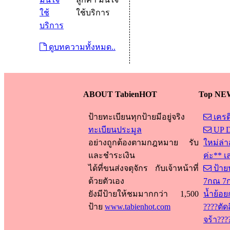
ใช้บริการ
ดูบทความทั้งหมด..
ABOUT TabienHOT
Top NE
ป้ายทะเบียนทุกป้ายมีอยู่จริง
เครดิ
ทะเบียนประมูล
UP D
อย่างถูกต้องตามกฎหมาย รับ
ใหม่ล่า
และชำระเงิน
ค่ะ** 
ได้ที่ขนส่งจตุจักร กับเจ้าหน้าที่
ป้าย
ด้วยตัวเอง
7กณ 7กด
ยังมีป้ายให้ชมมากกว่า 1,500
น้ำย้อยก
ป้าย
www.tabienhot.com
????ตัด
จร้า???