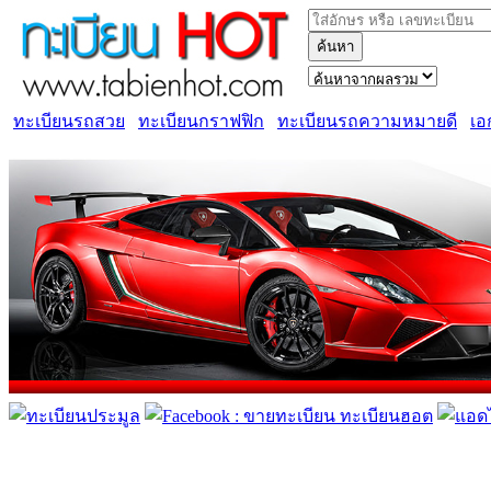
ค้นหา
ทะเบียนรถสวย
ทะเบียนกราฟฟิก
ทะเบียนรถความหมายดี
เอ