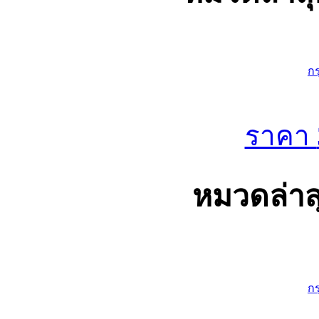
ก
ราคา
หมวดล่าส
ก