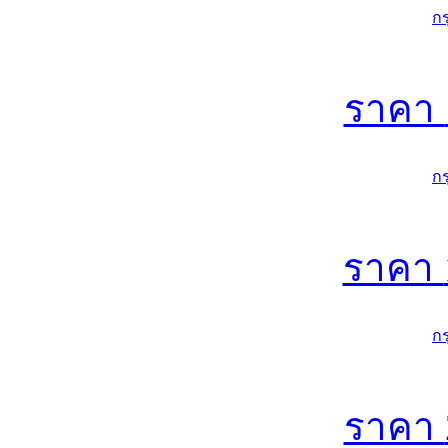
ก
ราคา
ก
ราคา
ก
ราคา