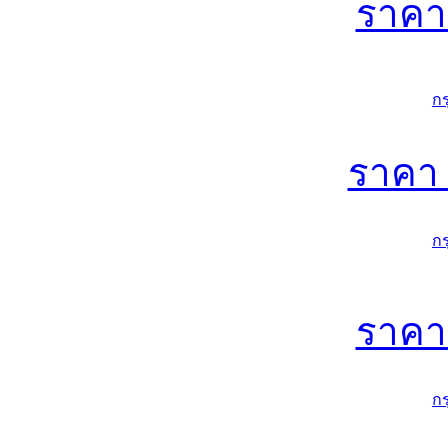
ราค
ก
ราค
ก
ราค
ก