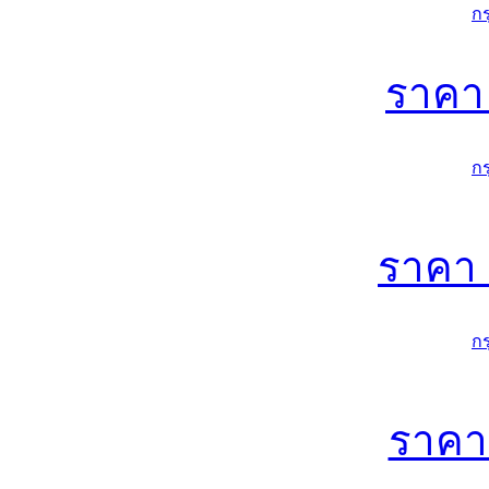
ก
ราค
ก
ราคา
ก
ราค