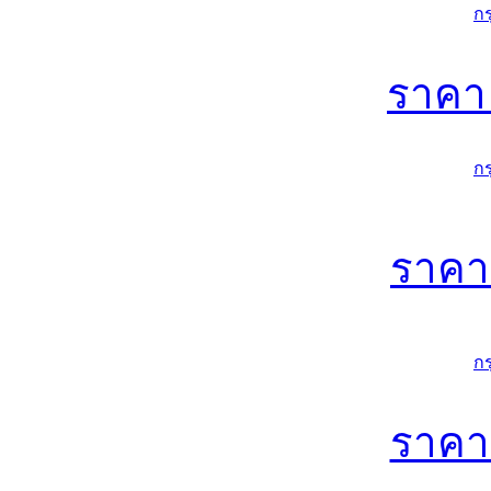
ก
ราค
ก
ราค
ก
ราค