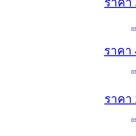
ราคา
ก
ราคา
ก
ราคา
ก