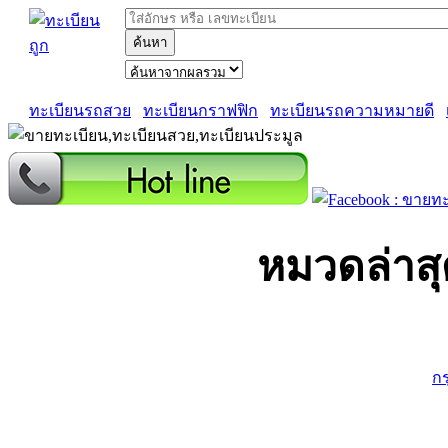
ค้นหา
ทะเบียนรถสวย
ทะเบียนกราฟฟิก
ทะเบียนรถความหมายดี
หมวดล่าสุ
ก