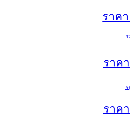
ราค
ก
ราค
ก
ราค