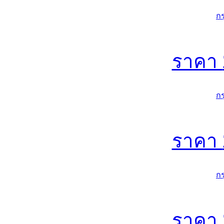
ก
ราคา
ก
ราคา
ก
ราคา