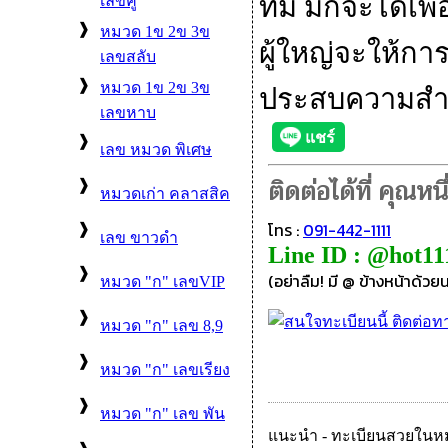
ทีม มักจะได้เพื
เลขคู่
❱
หมวด 1ข 2ข 3ข
ผู้ใหญ่จะให้กา
เลขสลับ
❱
หมวด 1ข 2ข 3ข
ประสบความสำเร
เลขหาบ
❱
เลข หมวด พิเศษ
ติดต่อได้ที่ คุณหนึ
❱
หมวดเก่า คลาสสิค
โทร :
091-442-1111
❱
เลข ขาวดำ
Line ID : @hot11
❱
(อย่าลืม! มี @ ข้างหน้าด้วย
หมวด "ก" เลขVIP
❱
หมวด "ก" เลข 8,9
❱
หมวด "ก" เลขเรียง
❱
หมวด "ก" เลข พัน
แนะนำ - ทะเบียนสวยใน