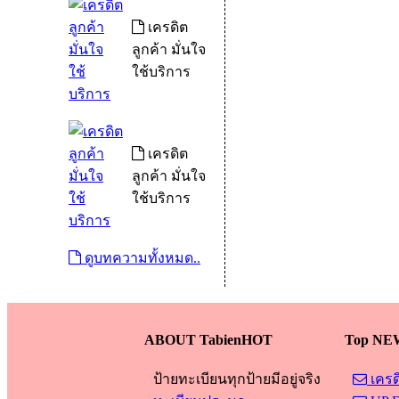
เครดิต
ลูกค้า มั่นใจ
ใช้บริการ
เครดิต
ลูกค้า มั่นใจ
ใช้บริการ
ดูบทความทั้งหมด..
ABOUT TabienHOT
Top NE
ป้ายทะเบียนทุกป้ายมีอยู่จริง
เครดิ