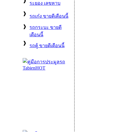
❱
ระยอง เลขหาบ
❱
รถเก๋ง ขายดีเดือนนี้
❱
รถกระบะ ขายดี
เดือนนี้
❱
รถตู้ ขายดีเดือนนี้