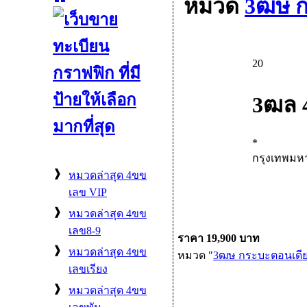
หมวด
3ฒษ ก
20
3ฒล 
*
กรุงเทพม
❱
หมวดล่าสุด 4ขข
เลข VIP
❱
หมวดล่าสุด 4ขข
เลข8-9
ราคา 19,900 บาท
❱
หมวดล่าสุด 4ขข
หมวด "
3ฒษ กระบะตอนเดี
เลขเรียง
❱
หมวดล่าสุด 4ขข