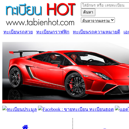
ค้นหา
ทะเบียนรถสวย
ทะเบียนกราฟฟิก
ทะเบียนรถความหมายดี
เอ