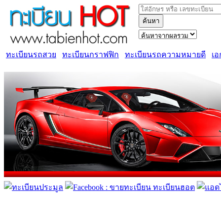
ค้นหา
ทะเบียนรถสวย
ทะเบียนกราฟฟิก
ทะเบียนรถความหมายดี
เอ