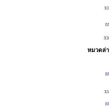
ร
ก
รา
หมวดล่า
ก
ร
ก