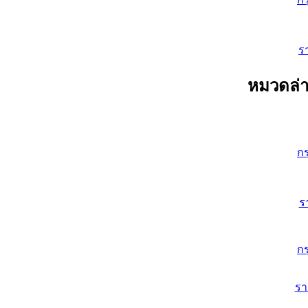
ร
หมวดล่า
ก
ร
ก
ร