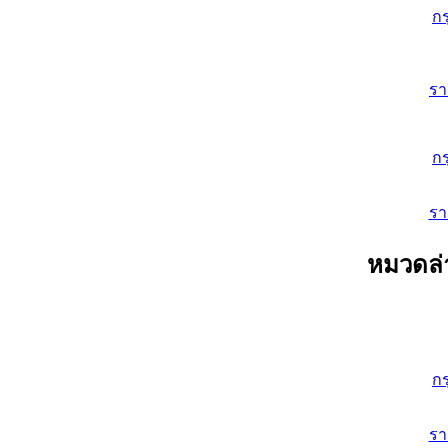
ก
ร
ก
ร
หมวดล่
ก
ร