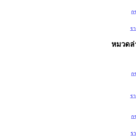
ก
ร
หมวดล่
ก
ร
ก
ร