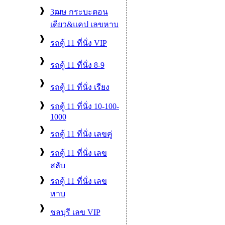
❱
3ฒษ กระบะตอน
เดียว&แคป เลขหาบ
❱
รถตู้ 11 ที่นั่ง VIP
❱
รถตู้ 11 ที่นั่ง 8-9
❱
รถตู้ 11 ที่นั่ง เรียง
❱
รถตู้ 11 ที่นั่ง 10-100-
1000
❱
รถตู้ 11 ที่นั่ง เลขคู่
❱
รถตู้ 11 ที่นั่ง เลข
สลับ
❱
รถตู้ 11 ที่นั่ง เลข
หาบ
❱
ชลบุรี เลข VIP