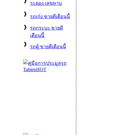
❱
ระยอง เลขหาบ
❱
รถเก๋ง ขายดีเดือนนี้
❱
รถกระบะ ขายดี
เดือนนี้
❱
รถตู้ ขายดีเดือนนี้