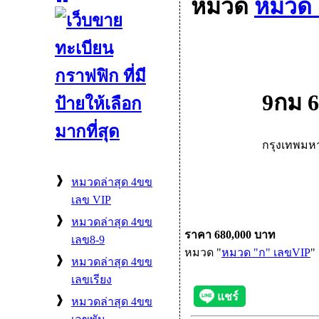
หมวด
หมวด 
9กม 6
กรุงเทพม
❱
หมวดล่าสุด 4ขข
เลข VIP
❱
หมวดล่าสุด 4ขข
ราคา 680,000 บาท
เลข8-9
หมวด "
หมวด "ก" เลขVIP
"
❱
หมวดล่าสุด 4ขข
เลขเรียง
❱
หมวดล่าสุด 4ขข