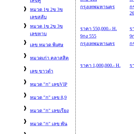
เลขคู่
กรุงเทพมหานคร
ก
❱
หมวด 1ข 2ข 3ข
2
เลขสลับ
❱
หมวด 1ข 2ข 3ข
ราคา
550,000
.- H.
ร
เลขหาบ
9กง 555
9
❱
กรุงเทพมหานคร
ก
เลข หมวด พิเศษ
❱
หมวดเก่า คลาสสิค
ราคา
1,000,000
.- H.
ร
❱
เลข ขาวดำ
❱
หมวด "ก" เลขVIP
❱
หมวด "ก" เลข 8,9
❱
หมวด "ก" เลขเรียง
❱
หมวด "ก" เลข พัน