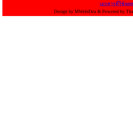
เอกสารที่ใช้จด
Design by MWebiDea & Powered by Th