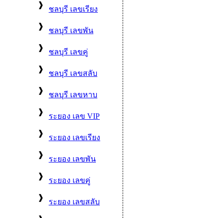
❱
ชลบุรี เลขเรียง
❱
ชลบุรี เลขพัน
❱
ชลบุรี เลขคู่
❱
ชลบุรี เลขสลับ
❱
ชลบุรี เลขหาบ
❱
ระยอง เลข VIP
❱
ระยอง เลขเรียง
❱
ระยอง เลขพัน
❱
ระยอง เลขคู่
❱
ระยอง เลขสลับ