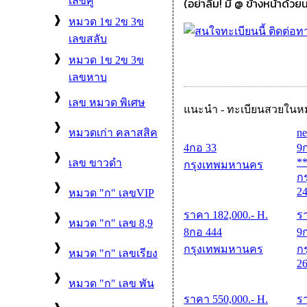
เลขคู่
(อย่าลืม! มี @ ข้างหน้าด้วย
❱
หมวด 1ข 2ข 3ข
เลขสลับ
❱
หมวด 1ข 2ข 3ข
เลขหาบ
❱
เลข หมวด พิเศษ
แนะนำ - ทะเบียนสวยใน
❱
หมวดเก่า คลาสสิค
n
4กอ 33
9
❱
*
เลข ขาวดำ
กรุงเทพมหานคร
ก
❱
2
หมวด "ก" เลขVIP
ราคา
182,000
.- H.
ร
❱
หมวด "ก" เลข 8,9
8กอ 444
9
❱
กรุงเทพมหานคร
ก
หมวด "ก" เลขเรียง
2
❱
หมวด "ก" เลข พัน
ราคา
550,000
.- H.
ร