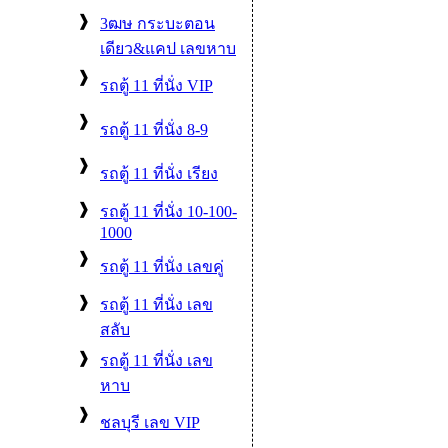
❱
3ฒษ กระบะตอน
เดียว&แคป เลขหาบ
❱
รถตู้ 11 ที่นั่ง VIP
❱
รถตู้ 11 ที่นั่ง 8-9
❱
รถตู้ 11 ที่นั่ง เรียง
❱
รถตู้ 11 ที่นั่ง 10-100-
1000
❱
รถตู้ 11 ที่นั่ง เลขคู่
❱
รถตู้ 11 ที่นั่ง เลข
สลับ
❱
รถตู้ 11 ที่นั่ง เลข
หาบ
❱
ชลบุรี เลข VIP