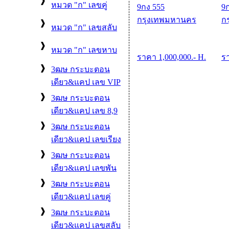
❱
หมวด "ก" เลขคู่
9กง 555
9
กรุงเทพมหานคร
ก
❱
หมวด "ก" เลขสลับ
❱
หมวด "ก" เลขหาบ
ราคา
1,000,000
.- H.
ร
❱
3ฒษ กระบะตอน
เดียว&แคป เลข VIP
❱
3ฒษ กระบะตอน
เดียว&แคป เลข 8,9
❱
3ฒษ กระบะตอน
เดียว&แคป เลขเรียง
❱
3ฒษ กระบะตอน
เดียว&แคป เลขพัน
❱
3ฒษ กระบะตอน
เดียว&แคป เลขคู่
❱
3ฒษ กระบะตอน
เดียว&แคป เลขสลับ