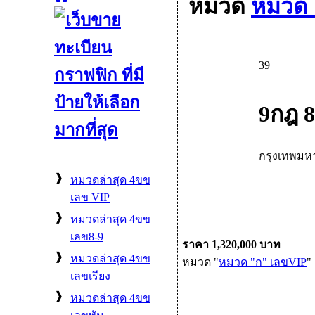
หมวด
หมวด 
39
9กฎ 8
กรุงเทพม
❱
หมวดล่าสุด 4ขข
เลข VIP
❱
หมวดล่าสุด 4ขข
เลข8-9
ราคา 1,320,000 บาท
❱
หมวดล่าสุด 4ขข
หมวด "
หมวด "ก" เลขVIP
"
เลขเรียง
❱
หมวดล่าสุด 4ขข