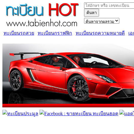
ค้นหา
ทะเบียนรถสวย
ทะเบียนกราฟฟิก
ทะเบียนรถความหมายดี
เอ