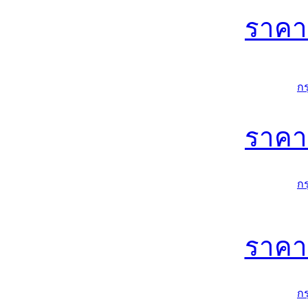
ราค
ก
ราค
ก
ราค
ก