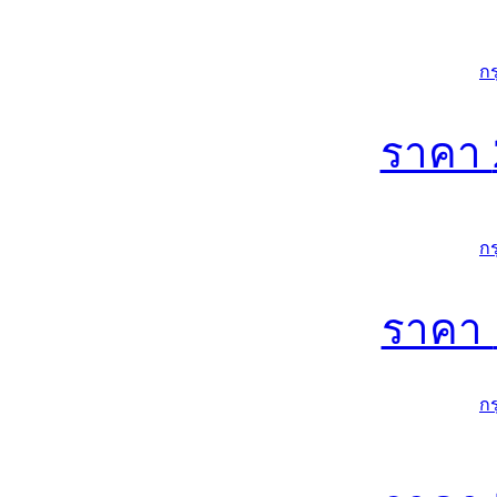
ก
ราคา
ก
ราคา
ก