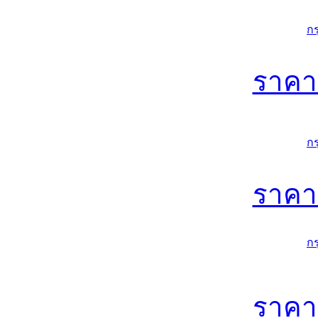
ก
ราค
ก
ราค
ก
ราค