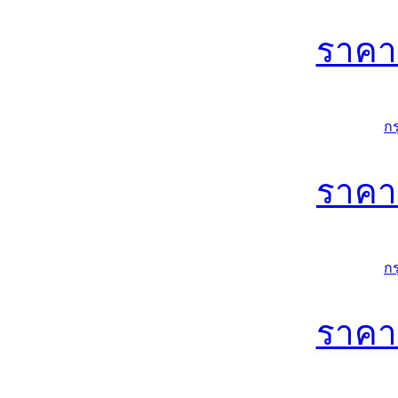
ราค
ก
ราค
ก
ราค