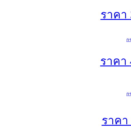
ราคา
ก
ราคา
ก
ราค