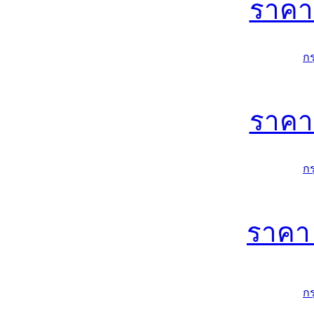
ราค
ก
ราค
ก
ราค
ก