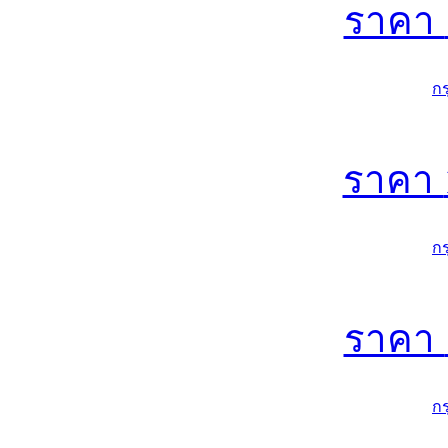
ราคา
ก
ราคา
ก
ราคา
ก