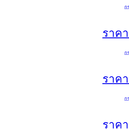
ก
ราค
ก
ราค
ก
ราค