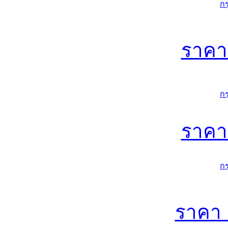
ก
ราค
ก
ราค
ก
ราคา