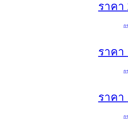
ราคา
ก
ราคา
ก
ราคา
ก