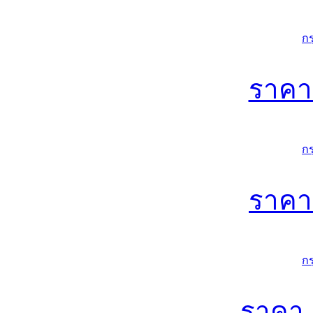
ก
ราค
ก
ราค
ก
ราคา