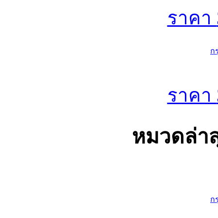
ราคา
ก
ราคา
หมวดล่าส
ก