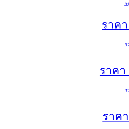
ก
ราค
ก
ราคา
ก
ราค