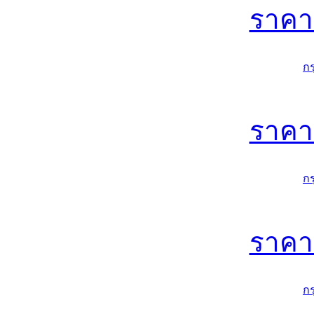
ราค
ก
ราค
ก
ราค
ก