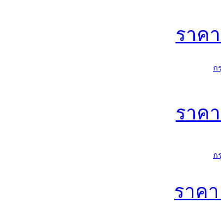
ราค
ก
ราค
ก
ราค