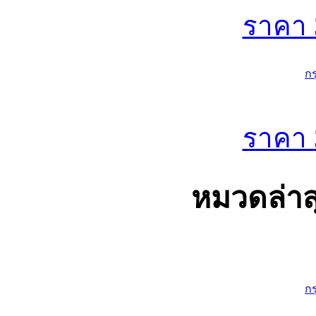
ราคา
ก
ราคา
หมวดล่าส
ก