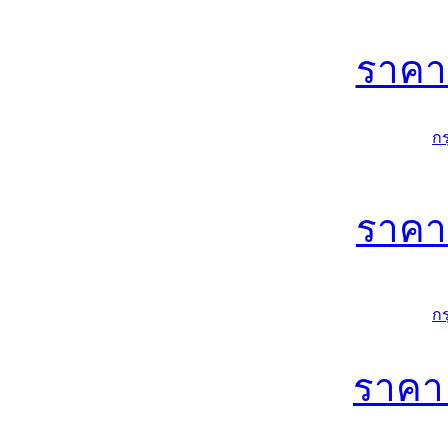
ราค
ก
ราค
ก
ราค