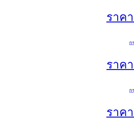
ราค
ก
ราค
ก
ราค