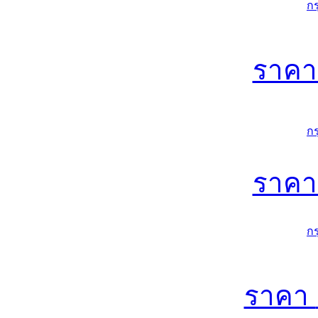
ก
ราค
ก
ราค
ก
ราคา