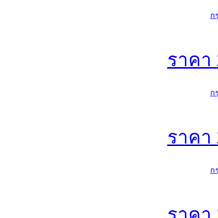
ก
ราคา
ก
ราคา
ก
ราคา