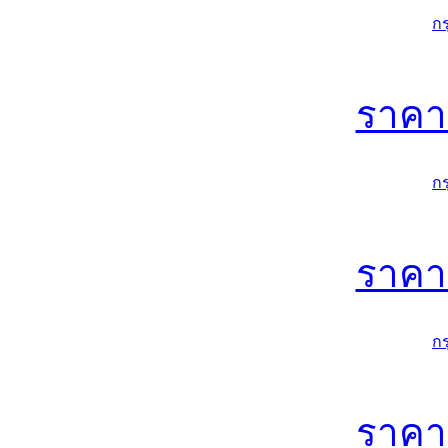
ก
ราค
ก
ราค
ก
ราค