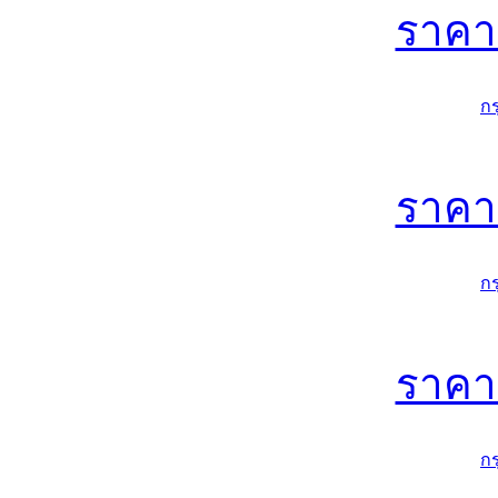
ราค
ก
ราค
ก
ราค
ก