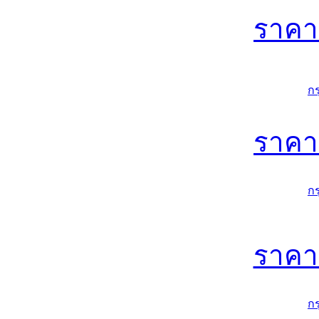
ราค
ก
ราค
ก
ราค
ก