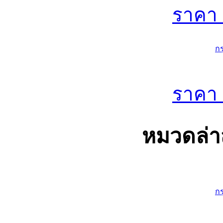
ราคา
ก
ราคา
หมวดล่าส
ก