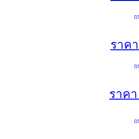
ก
ราค
ก
ราค
ก