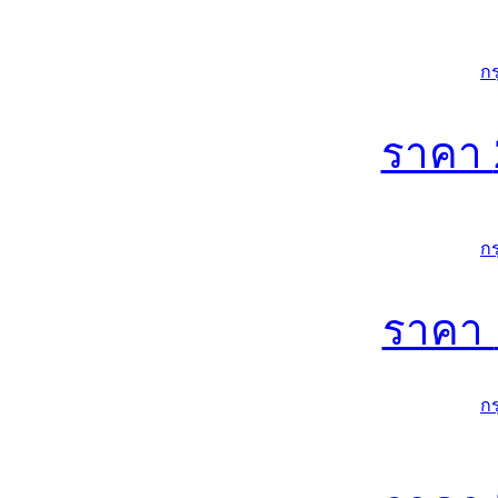
ก
ราคา
ก
ราคา
ก