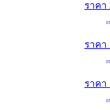
ราคา
ก
ราคา
ก
ราคา
ก