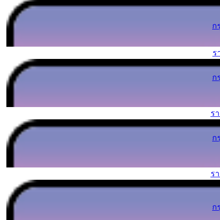
ก
ร
ก
ร
ก
ร
ก