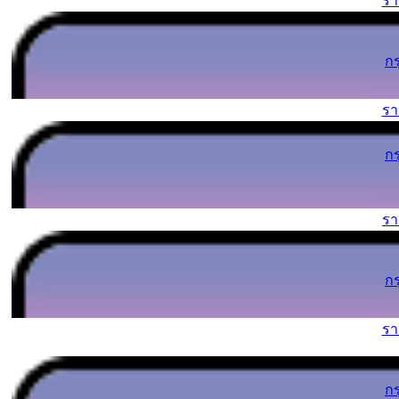
ร
ก
ร
ก
ร
ก
ร
ก