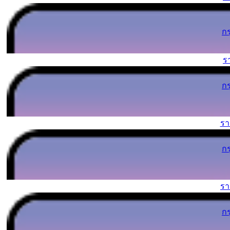
ก
ร
ก
ร
ก
ร
ก