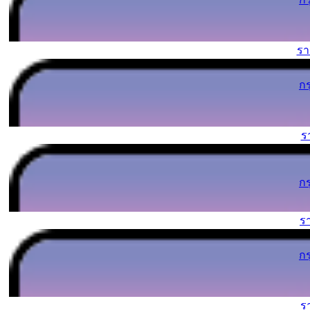
ร
ก
ร
ก
ร
ก
ร