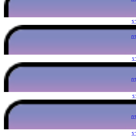
ร
ก
ร
ก
ร
ก
ร