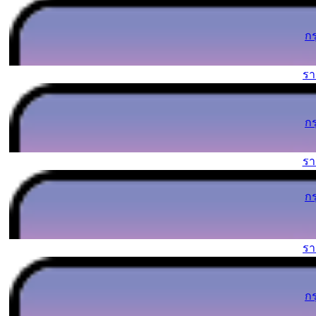
ก
ร
ก
ร
ก
ร
ก