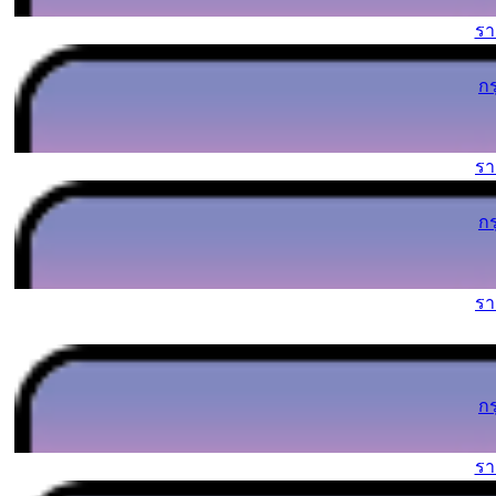
ร
ก
ร
ก
ร
ก
ร