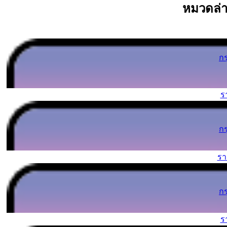
หมวดล่า
ก
ร
ก
ร
ก
ร