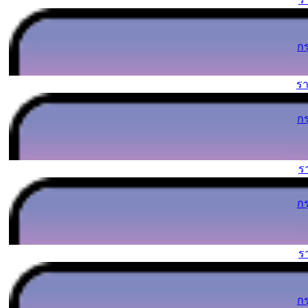
ก
ร
ก
ร
ก
ร
ก