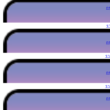
ก
ร
ก
ร
ก
ร
ก