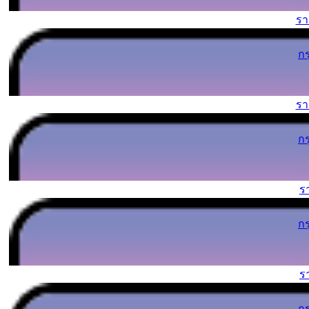
ร
ก
ร
ก
ร
ก
ร
ก