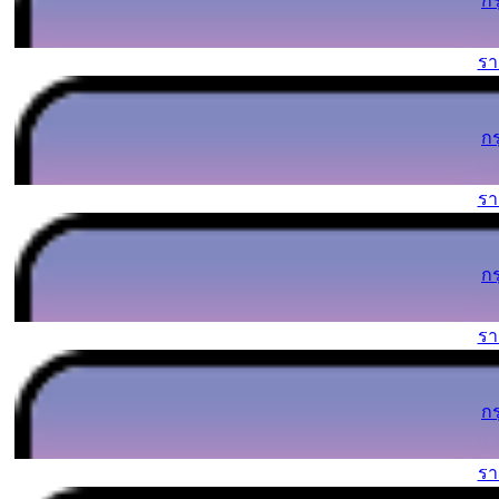
ก
ร
ก
ร
ก
ร
ก
ร