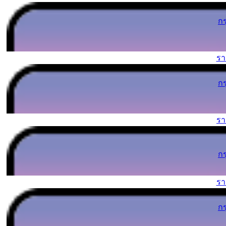
ก
ร
ก
ร
ก
ร
ก