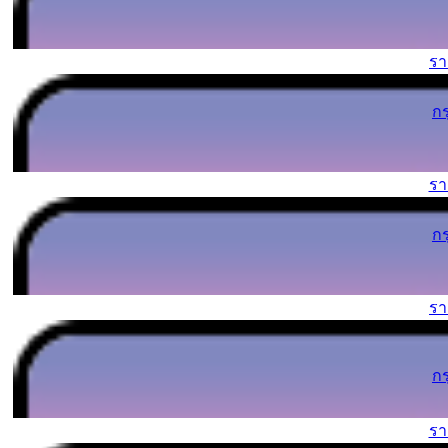
ร
ก
ร
ก
ร
ก
ร