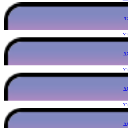
ก
ร
ก
ร
ก
ร
ก