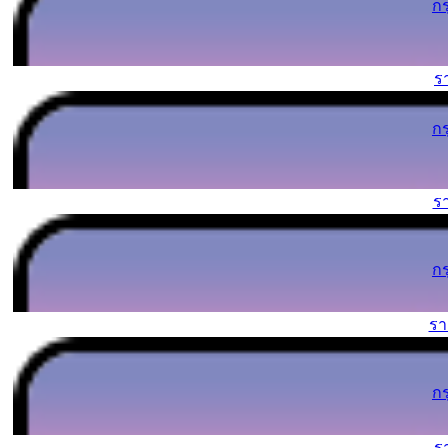
ก
ร
ก
ร
ก
ร
ก
ร