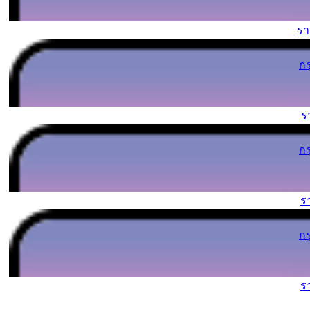
ร
ก
ร
ก
ร
ก
ร