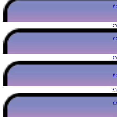
ก
ร
ก
ร
ก
ร
ก