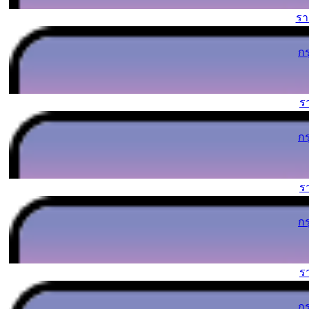
ร
ก
ร
ก
ร
ก
ร
ก