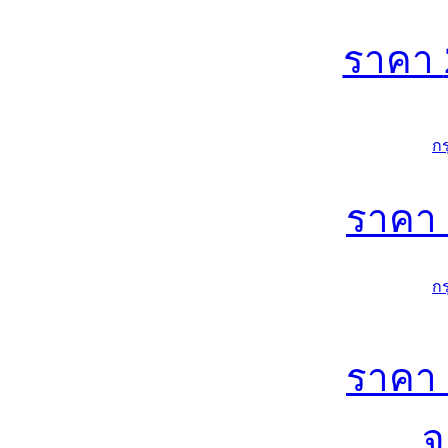
ราคา
ก
ราคา
ก
ราคา
จ