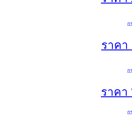
ก
ราคา
ก
ราคา
ก