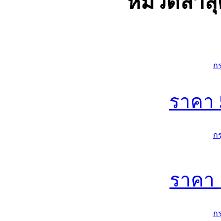
หมวดล่าสุ
ก
ราคา
ก
ราคา
ก