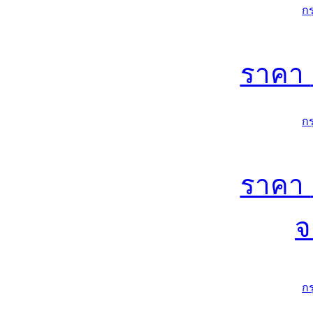
ก
ราคา
ก
ราคา
จ
ก