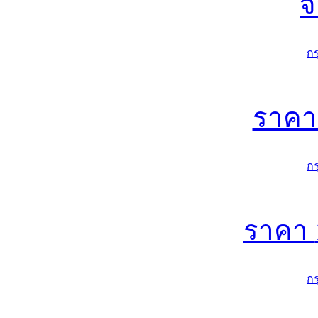
จ
ก
ราค
ก
ราคา
ก