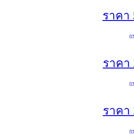
ราคา
ก
ราคา
ก
ราคา
ก