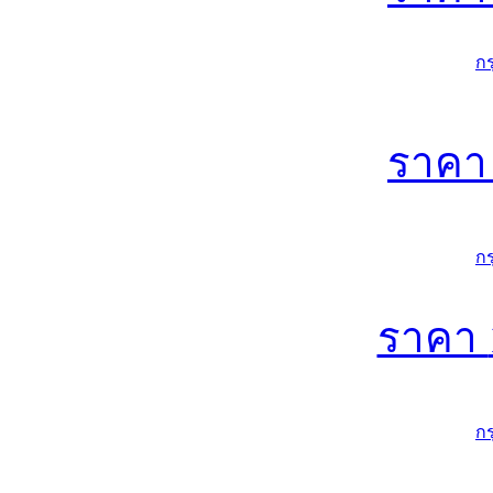
ก
ราค
ก
ราคา
ก