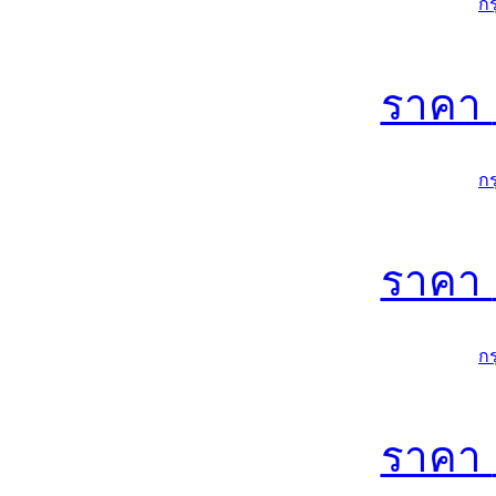
ก
ราคา
ก
ราคา
ก
ราคา