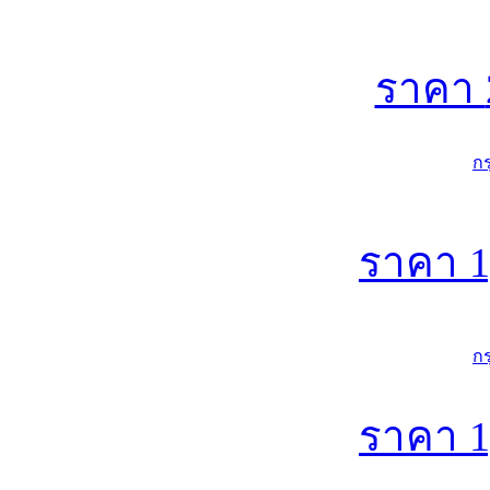
ราคา
ก
ราคา
1
ก
ราคา
1