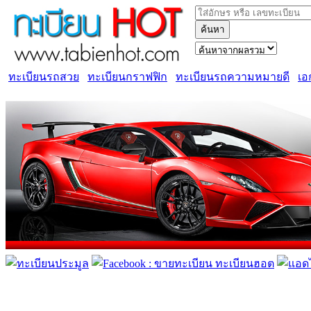
ค้นหา
ทะเบียนรถสวย
ทะเบียนกราฟฟิก
ทะเบียนรถความหมายดี
เอ