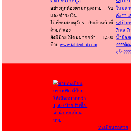
ทะเบียนประมูล
UP D
อย่างถูกต้องตามกฎหมาย รับ
ใหม่ล่า
และชำระเงิน
ค่ะ** 
ได้ที่ขนส่งจตุจักร กับเจ้าหน้าที่
ป้าย
ด้วยตัวเอง
7กณ 7กด
ยังมีป้ายให้ชมมากกว่า 1,500
น้ำย้อยก
ป้าย
www.tabienhot.com
????ตัด
จร้า???
ทะเบียนรถสวย