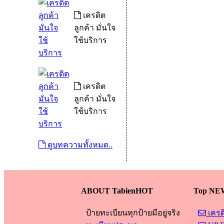
เครดิต
ลูกค้า มั่นใจ
ใช้บริการ
เครดิต
ลูกค้า มั่นใจ
ใช้บริการ
ดูบทความทั้งหมด..
ABOUT TabienHOT
Top NE
ป้ายทะเบียนทุกป้ายมีอยู่จริง
เครดิ