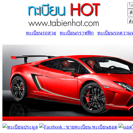
ค
ทะเบียนรถสวย
ทะเบียนกราฟฟิก
ทะเบียนรถความ