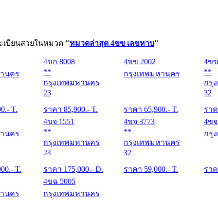
ทะเบียนสวยในหมวด
"
หมวดล่าสุด 4ขข เลขหาบ
"
4ขก 8008
4ขข 2002
4ขข
**
**
หานคร
กรุงเทพมหานคร
กรุงเทพมหานคร
กรุ
23
32
00
.- T.
ราคา
85,900
.- T.
ราคา
65,900
.- T.
รา
4ขจ 1551
4ขจ 3773
4ขจ
**
**
หานคร
กรุ
กรุงเทพมหานคร
กรุงเทพมหานคร
24
32
900
.- T.
ราคา
175,000
.- D.
ราคา
59,000
.- T.
รา
4ขฉ 5005
หานคร
กรุงเทพมหานคร