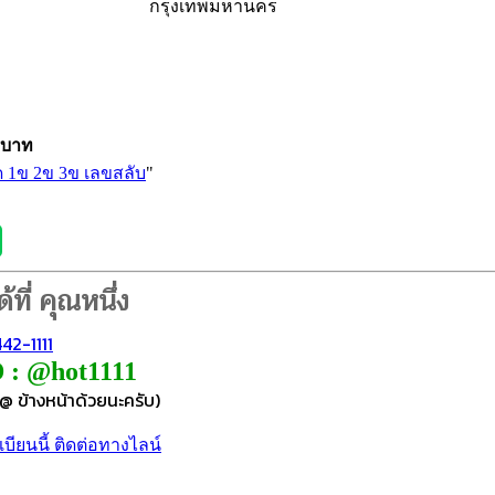
กรุงเทพมหานคร
 บาท
 1ข 2ข 3ข เลขสลับ
"
้ที่ คุณหนึ่ง
42-1111
D : @hot1111
ี @ ข้างหน้าด้วยนะครับ)