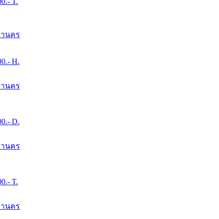
00
.- T.
หานคร
00
.- H.
หานคร
00
.- D.
หานคร
00
.- T.
หานคร