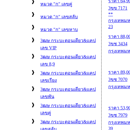
ราคา
64,9
❱
หมวด "ก" เลขคู่
3ขข 7171
❱
**
หมวด "ก" เลขสลับ
กรุงเทพม
23
❱
หมวด "ก" เลขหาบ
ราคา
88,0
❱
3ฒษ กระบะตอนเดียว&แคป
3ขช 3434
เลข VIP
กรุงเทพม
❱
3ฒษ กระบะตอนเดียว&แคป
เลข 8,9
❱
ราคา
89,0
3ฒษ กระบะตอนเดียว&แคป
3ขช 7070
เลขเรียง
กรุงเทพม
❱
3ฒษ กระบะตอนเดียว&แคป
เลขพัน
❱
3ฒษ กระบะตอนเดียว&แคป
ราคา
53,9
เลขคู่
3ขช 7979
❱
3ฒษ กระบะตอนเดียว&แคป
กรุงเทพม
39
เลขสลับ