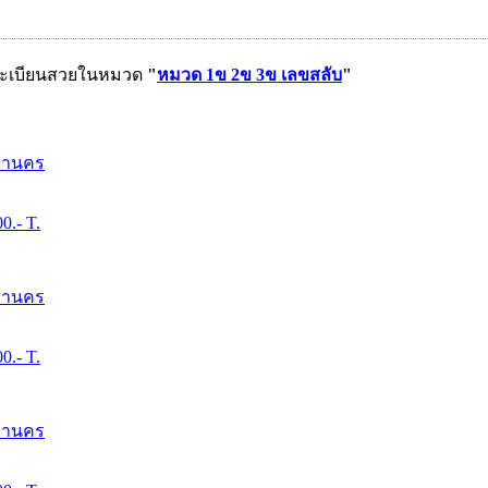
ทะเบียนสวยในหมวด
"
หมวด 1ข 2ข 3ข เลขสลับ
"
หานคร
00
.- T.
หานคร
00
.- T.
หานคร