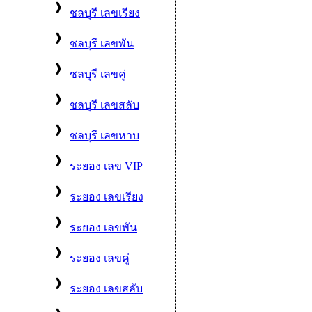
❱
ชลบุรี เลขเรียง
❱
ชลบุรี เลขพัน
❱
ชลบุรี เลขคู่
❱
ชลบุรี เลขสลับ
❱
ชลบุรี เลขหาบ
❱
ระยอง เลข VIP
❱
ระยอง เลขเรียง
❱
ระยอง เลขพัน
❱
ระยอง เลขคู่
❱
ระยอง เลขสลับ