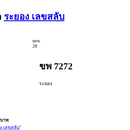
ด
ระยอง เลขสลับ
new
28
ขพ 7272
ระยอง
 บาท
ง เลขสลับ
"