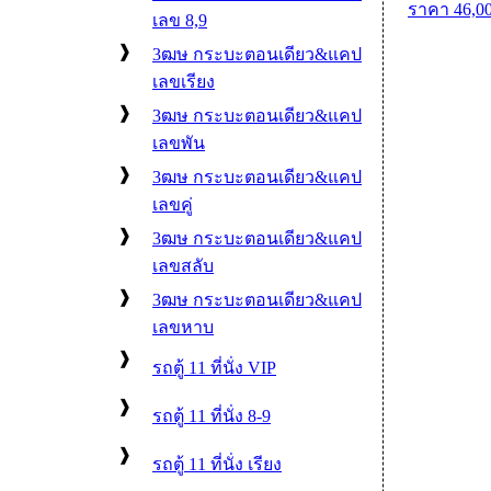
ราคา
46,0
เลข 8,9
❱
3ฒษ กระบะตอนเดียว&แคป
เลขเรียง
❱
3ฒษ กระบะตอนเดียว&แคป
เลขพัน
❱
3ฒษ กระบะตอนเดียว&แคป
เลขคู่
❱
3ฒษ กระบะตอนเดียว&แคป
เลขสลับ
❱
3ฒษ กระบะตอนเดียว&แคป
เลขหาบ
❱
รถตู้ 11 ที่นั่ง VIP
❱
รถตู้ 11 ที่นั่ง 8-9
❱
รถตู้ 11 ที่นั่ง เรียง