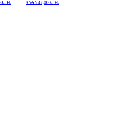
00
.- H.
ราคา
47,000
.- H.