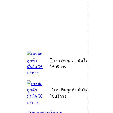
เครดิต ลูกค้า มั่นใจ
ใช้บริการ
เครดิต ลูกค้า มั่นใจ
ใช้บริการ