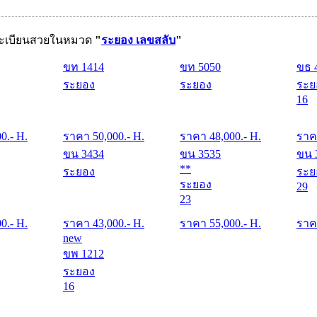
ทะเบียนสวยในหมวด
"
ระยอง เลขสลับ
"
ขท 1414
ขท 5050
ขธ 
ระยอง
ระยอง
ระย
16
00
.- H.
ราคา
50,000
.- H.
ราคา
48,000
.- H.
รา
ขน 3434
ขน 3535
ขน 
**
ระยอง
ระย
ระยอง
29
23
00
.- H.
ราคา
43,000
.- H.
ราคา
55,000
.- H.
รา
new
ขพ 1212
ระยอง
16