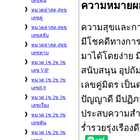
เลขพัน
ความหมายผ
❱
หมวดล่าสุด 4ขข
เลขคู่
ความสุขและการ
❱
หมวดล่าสุด 4ขข
เลขสลับ
มีโชคดีทางการเ
❱
หมวดล่าสุด 4ขข
เลขหาบ
มาได้โดยง่าย มีเ
❱
หมวด 1ข 2ข 3ข
สนับสนุน อุปถัม
เลข VIP
❱
หมวด 1ข 2ข 3ข
เลขคู่มิตร เป็
เลข8-9
❱
ปัญญาดี มีปฏิภ
หมวด 1ข 2ข 3ข
เลขเรียง
ประสบความสำเร
❱
หมวด 1ข 2ข 3ข
เลขพัน
ร่ำรวยรุ่งเรืองดี
❱
หมวด 1ข 2ข 3ข