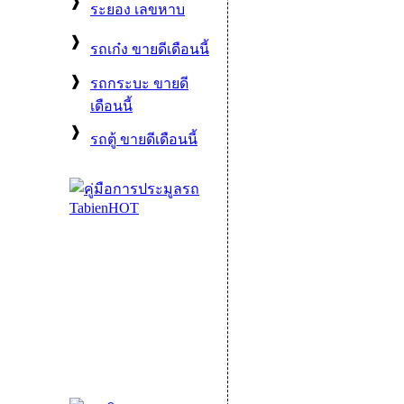
❱
ระยอง เลขหาบ
❱
รถเก๋ง ขายดีเดือนนี้
❱
รถกระบะ ขายดี
เดือนนี้
❱
รถตู้ ขายดีเดือนนี้