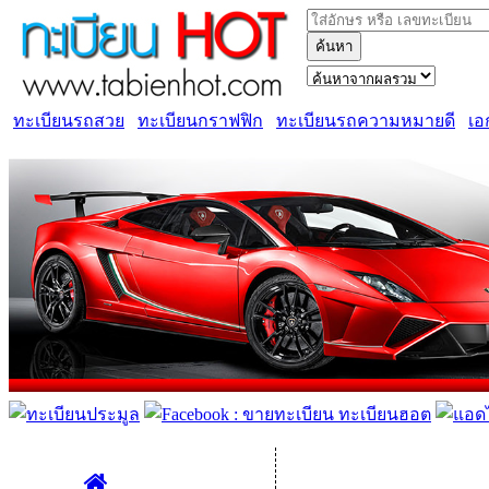
ค้นหา
ทะเบียนรถสวย
ทะเบียนกราฟฟิก
ทะเบียนรถความหมายดี
เอ