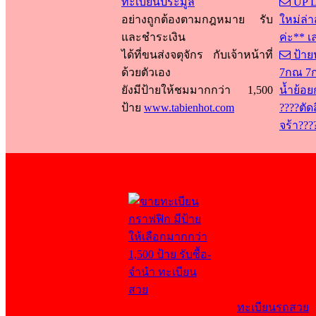
ทะเบียนประมูล
UP D
อย่างถูกต้องตามกฎหมาย รับ
ใหม่ล่า
และชำระเงิน
ค่ะ** 
ได้ที่ขนส่งจตุจักร กับเจ้าหน้าที่
ป้าย
ด้วยตัวเอง
7กณ 7กด
ยังมีป้ายให้ชมมากกว่า 1,500
น้ำย้อยก
ป้าย
www.tabienhot.com
????ตัด
จร้า???
ทะเบียนรถสวย