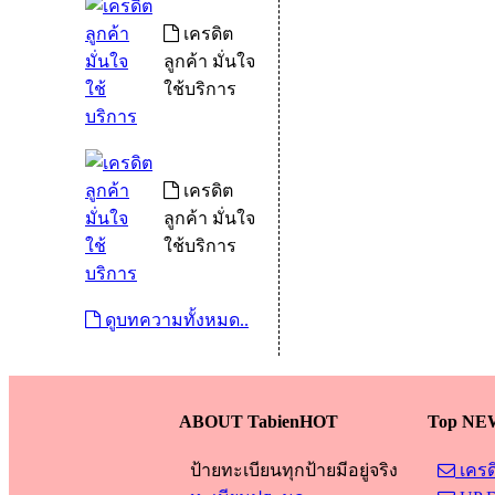
เครดิต
ลูกค้า มั่นใจ
ใช้บริการ
เครดิต
ลูกค้า มั่นใจ
ใช้บริการ
ดูบทความทั้งหมด..
ABOUT TabienHOT
Top NE
ป้ายทะเบียนทุกป้ายมีอยู่จริง
เครดิ