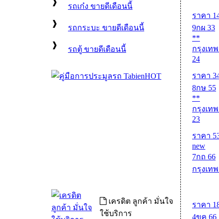
❱
รถเก๋ง ขายดีเดือนนี้
ราคา
1
❱
รถกระบะ ขายดีเดือนนี้
9กผ 33
**
❱
กรุงเท
รถตู้ ขายดีเดือนนี้
24
ราคา
3
8กษ 55
**
กรุงเท
23
ราคา
5
new
7กถ 66
กรุงเท
เครดิต ลูกค้า มั่นใจ
ราคา
1
ใช้บริการ
4ขค 66