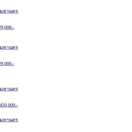
พมหานคร
29,008
.-
พมหานคร
29,000
.-
พมหานคร
,450,009
.-
พมหานคร