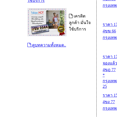
กรุงเท
เครดิต
ลูกค้า มั่นใจ
ราคา
1
ใช้บริการ
4ขฆ 66
กรุงเท
ดูบทความทั้งหมด..
ราคา
1
จองแล้
4ขฎ 77
*
กรุงเท
25
ราคา
1
4ขง 77
กรุงเท