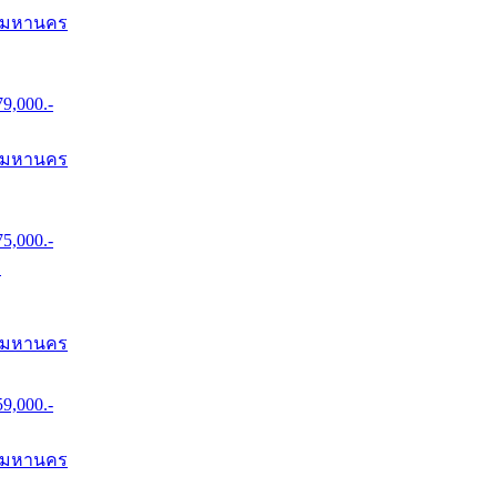
พมหานคร
79,000
.-
พมหานคร
75,000
.-
ว
พมหานคร
59,000
.-
พมหานคร