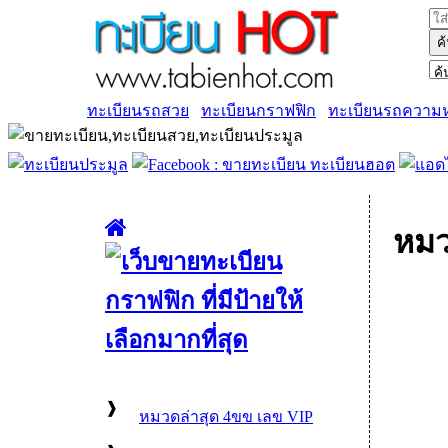
ค
ทะเบียนรถสวย
ทะเบียนกราฟฟิก
ทะเบียนรถความ
หม
❱
หมวดล่าสุด 4ขข เลข VIP