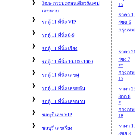
❱
3ฒษ กระบะตอนเดียว&แคป
15
เลขหาบ
ราคา
1
❱
รถตู้ 11 ที่นั่ง VIP
4ขฉ 6
กรุงเท
❱
รถตู้ 11 ที่นั่ง 8-9
❱
รถตู้ 11 ที่นั่ง เรียง
ราคา
2
❱
4ขง 7
รถตู้ 11 ที่นั่ง 10-100-1000
**
❱
กรุงเท
รถตู้ 11 ที่นั่ง เลขคู่
15
❱
รถตู้ 11 ที่นั่ง เลขสลับ
ราคา
2
8กถ 8
❱
รถตู้ 11 ที่นั่ง เลขหาบ
*
กรุงเท
❱
ชลบุรี เลข VIP
18
❱
ราคา
1
ชลบุรี เลขเรียง
3ขฮ 8