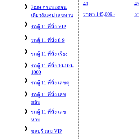
40
4
❱
3ฒษ กระบะตอน
ราคา
145,009
.-
ร
เดียว&แคป เลขหาบ
❱
รถตู้ 11 ที่นั่ง VIP
❱
รถตู้ 11 ที่นั่ง 8-9
❱
รถตู้ 11 ที่นั่ง เรียง
❱
รถตู้ 11 ที่นั่ง 10-100-
1000
❱
รถตู้ 11 ที่นั่ง เลขคู่
❱
รถตู้ 11 ที่นั่ง เลข
สลับ
❱
รถตู้ 11 ที่นั่ง เลข
หาบ
❱
ชลบุรี เลข VIP