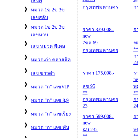
เลขคู่
กรุงเทพมหานคร
ก
❱
หมวด 1ข 2ข 3ข
เลขสลับ
❱
หมวด 1ข 2ข 3ข
ราคา
339,008
.-
ร
เลขหาบ
new
7ขล 69
ฆ
❱
เลข หมวด พิเศษ
*
กรุงเทพมหานคร
ก
❱
หมวดเก่า คลาสสิค
2
❱
ราคา
175,008
.-
ร
เลข ขาวดำ
n
❱
สช 95
พ
หมวด "ก" เลขVIP
**
*
❱
กรุงเทพมหานคร
ก
หมวด "ก" เลข 8,9
23
2
❱
หมวด "ก" เลขเรียง
ราคา
599,008
.-
ร
new
❱
หมวด "ก" เลข พัน
ฉบ 232
ษ
**
*