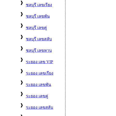
❱
ชลบุรี เลขเรียง
❱
ชลบุรี เลขพัน
❱
ชลบุรี เลขคู่
❱
ชลบุรี เลขสลับ
❱
ชลบุรี เลขหาบ
❱
ระยอง เลข VIP
❱
ระยอง เลขเรียง
❱
ระยอง เลขพัน
❱
ระยอง เลขคู่
❱
ระยอง เลขสลับ