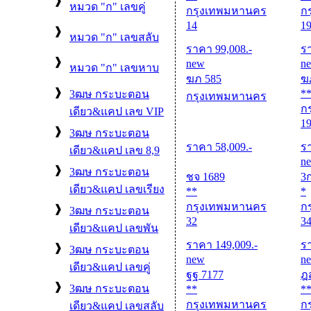
❱
หมวด "ก" เลขคู่
กรุงเทพมหานคร
ก
14
1
❱
หมวด "ก" เลขสลับ
ราคา
99,008
.-
ร
❱
new
n
หมวด "ก" เลขหาบ
ฆภ 585
ฆ
❱
*
3ฒษ กระบะตอน
กรุงเทพมหานคร
ก
เดียว&แคป เลข VIP
1
❱
3ฒษ กระบะตอน
ราคา
58,009
.-
ร
เดียว&แคป เลข 8,9
n
❱
3ฒษ กระบะตอน
ชจ 1689
3
เดียว&แคป เลขเรียง
**
*
กรุงเทพมหานคร
ก
❱
3ฒษ กระบะตอน
32
3
เดียว&แคป เลขพัน
ราคา
149,009
.-
ร
❱
3ฒษ กระบะตอน
new
n
เดียว&แคป เลขคู่
ฐฐ 7177
ฎ
❱
3ฒษ กระบะตอน
**
*
กรุงเทพมหานคร
ก
เดียว&แคป เลขสลับ