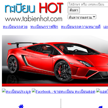
ค้นหา
ทะเบียนรถสวย
ทะเบียนกราฟฟิก
ทะเบียนรถความหมายดี
เอ