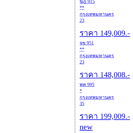
ฆฎ 915
**
กรุงเทพมหานคร
23
ราคา
149,009
.-
จข 951
**
กรุงเทพมหานคร
23
ราคา
148,008
.-
พค 995
*
กรุงเทพมหานคร
35
ราคา
199,009
.-
new