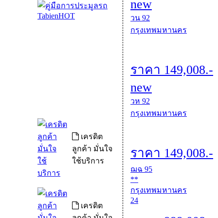
new
วน 92
กรุงเทพมหานคร
ราคา
149,008
.-
new
วห 92
กรุงเทพมหานคร
เครดิต
ลูกค้า มั่นใจ
ราคา
149,008
.-
ใช้บริการ
ฌฉ 95
**
กรุงเทพมหานคร
24
เครดิต
ลูกค้า มั่นใจ