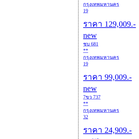
กรุงเทพมหานคร
19
ราคา
129,009
.-
new
ชบ 681
**
กรุงเทพมหานคร
19
ราคา
99,009
.-
new
7ขว 737
**
กรุงเทพมหานคร
32
ราคา
24,909
.-