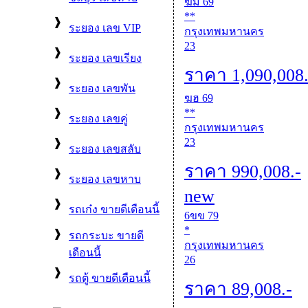
ฆม 69
**
❱
ระยอง เลข VIP
กรุงเทพมหานคร
23
❱
ระยอง เลขเรียง
ราคา
1,090,008
❱
ระยอง เลขพัน
ฆฮ 69
❱
**
ระยอง เลขคู่
กรุงเทพมหานคร
23
❱
ระยอง เลขสลับ
ราคา
990,008
.-
❱
ระยอง เลขหาบ
new
❱
รถเก๋ง ขายดีเดือนนี้
6ขข 79
*
❱
รถกระบะ ขายดี
กรุงเทพมหานคร
เดือนนี้
26
❱
รถตู้ ขายดีเดือนนี้
ราคา
89,008
.-