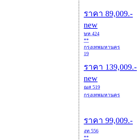
ราคา
89,009
.-
new
ษห 424
**
กรุงเทพมหานคร
19
ราคา
139,009
.-
new
ฌส 519
กรุงเทพมหานคร
ราคา
99,009
.-
งท 556
**