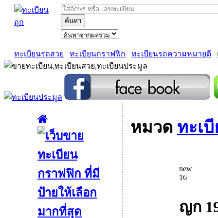
ค้นหา
ทะเบียนรถสวย
ทะเบียนกราฟฟิก
ทะเบียนรถความหมายดี
หมวด
ทะเบี
new
16
ญก 1