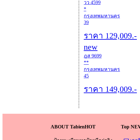
วว 4599
*
กรุงเทพมหานคร
39
ราคา
129,009
.-
new
ฎส 9699
**
กรุงเทพมหานคร
45
ราคา
149,009
.-
ABOUT TabienHOT
Top NE