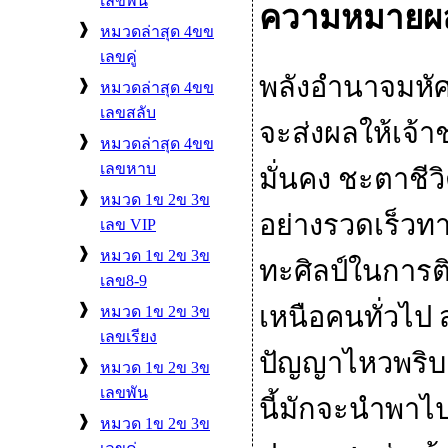
เลขพัน
ความหมายผ
❱
หมวดล่าสุด 4ขข
เลขคู่
พลังอำนาจมหัศจ
❱
หมวดล่าสุด 4ขข
เลขสลับ
จะส่งผลให้เจ้า
❱
หมวดล่าสุด 4ขข
เลขหาบ
มั่นคง ชะตาชีว
❱
หมวด 1ข 2ข 3ข
อย่างรวดเร็วทา
เลข VIP
❱
หมวด 1ข 2ข 3ข
ทะศิลป์ในการติด
เลข8-9
❱
เหนือคนทั่วไป
หมวด 1ข 2ข 3ข
เลขเรียง
ปัญญาไหวพริบด
❱
หมวด 1ข 2ข 3ข
เลขพัน
นี้มักจะนำพาไปส
❱
หมวด 1ข 2ข 3ข