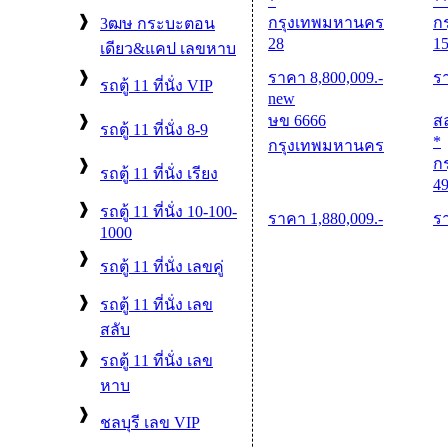
*
*
❱
กรุงเทพมหานคร
ก
3ฒษ กระบะตอน
28
1
เดียว&แคป เลขหาบ
❱
ราคา
8,800,009
.-
ร
รถตู้ 11 ที่นั่ง VIP
new
❱
ษข 6666
ส
รถตู้ 11 ที่นั่ง 8-9
*
กรุงเทพมหานคร
ก
❱
รถตู้ 11 ที่นั่ง เรียง
4
❱
รถตู้ 11 ที่นั่ง 10-100-
ราคา
1,880,009
.-
ร
1000
❱
รถตู้ 11 ที่นั่ง เลขคู่
❱
รถตู้ 11 ที่นั่ง เลข
สลับ
❱
รถตู้ 11 ที่นั่ง เลข
หาบ
❱
ชลบุรี เลข VIP