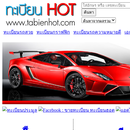
ค้นหา
ทะเบียนรถสวย
ทะเบียนกราฟฟิก
ทะเบียนรถความหมายดี
เอ