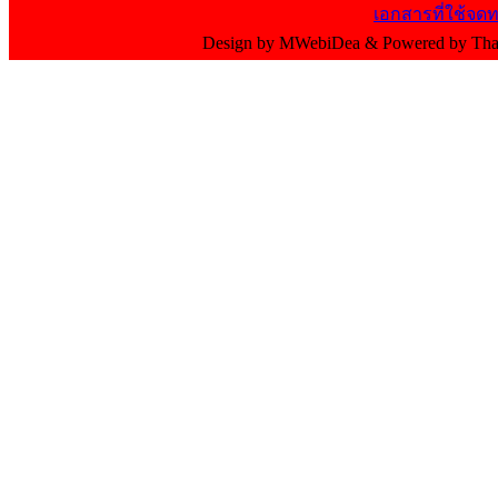
เอกสารที่ใช้จด
Design by MWebiDea & Powered by Th