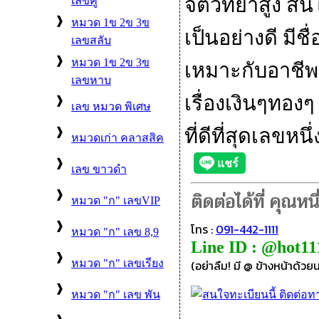
จิตวิทยาสูง สน
เลขคู่
❱
หมวด 1ข 2ข 3ข
เป็นอย่างดี มีชื่
เลขสลับ
❱
หมวด 1ข 2ข 3ข
เหมาะกับอาชีพเ
เลขหาบ
เรื่องเงินๆทอ
❱
เลข หมวด พิเศษ
ที่ดีที่สุดเลขหนึ่
❱
หมวดเก่า คลาสสิค
❱
เลข ขาวดำ
ติดต่อได้ที่ คุณหนึ
❱
หมวด "ก" เลขVIP
❱
โทร :
091-442-1111
หมวด "ก" เลข 8,9
Line ID : @hot11
❱
(อย่าลืม! มี @ ข้างหน้าด้วย
หมวด "ก" เลขเรียง
❱
หมวด "ก" เลข พัน