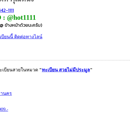
42-1111
D : @hot1111
ี @ ข้างหน้าด้วยนะครับ)
ทะเบียนสวยในหมวด
"
ทะเบียน สวยไม่มีประมูล
"
หานคร
009
.-