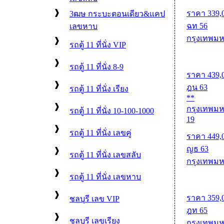
❱
ราคา
339,
3ฒษ กระบะตอนเดียว&แคป
ฉท 56
เลขหาบ
กรุงเทพม
❱
รถตู้ 11 ที่นั่ง VIP
❱
รถตู้ 11 ที่นั่ง 8-9
ราคา
439,
❱
ฎน 63
รถตู้ 11 ที่นั่ง เรียง
**
❱
กรุงเทพม
รถตู้ 11 ที่นั่ง 10-100-1000
19
❱
รถตู้ 11 ที่นั่ง เลขคู่
ราคา
449,
ญธ 63
❱
รถตู้ 11 ที่นั่ง เลขสลับ
กรุงเทพม
❱
รถตู้ 11 ที่นั่ง เลขหาบ
❱
ราคา
359,
ชลบุรี เลข VIP
ฎท 65
❱
ชลบุรี เลขเรียง
กรุงเทพม