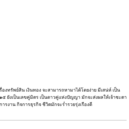
องทรัพย์สิน เงินทอง จะสามารถหามาได้โดยง่าย มีเสน่ห์ เป็น
เลข ๑๕ ยังเป็นเลขคู่มิตร เป็นดาวคู่แห่งปัญญา มักจะส่งผลให้เจ้าชะตา
รงาน กิจการธุรกิจ ชีวิตมักจะร่ำรวยรุ่งเรืองดี