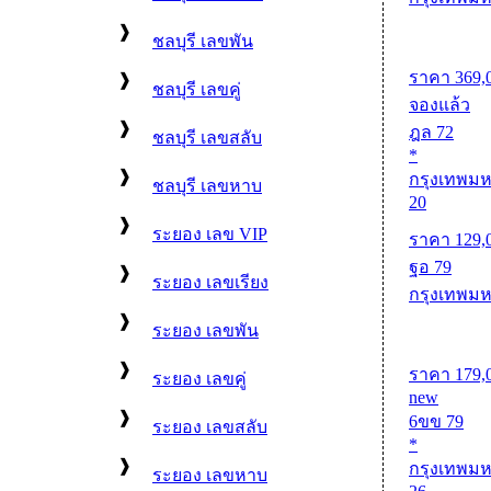
❱
ชลบุรี เลขพัน
ราคา
369,
❱
ชลบุรี เลขคู่
จองแล้ว
❱
ฎล 72
ชลบุรี เลขสลับ
*
❱
กรุงเทพม
ชลบุรี เลขหาบ
20
❱
ระยอง เลข VIP
ราคา
129,
ฐอ 79
❱
ระยอง เลขเรียง
กรุงเทพม
❱
ระยอง เลขพัน
❱
ราคา
179,
ระยอง เลขคู่
new
❱
6ขข 79
ระยอง เลขสลับ
*
❱
กรุงเทพม
ระยอง เลขหาบ