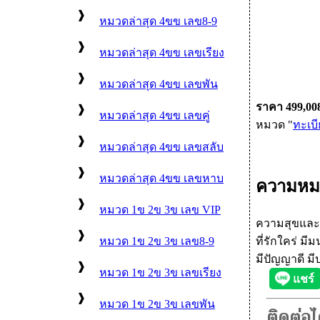
❱
หมวดล่าสุด 4ขข เลข8-9
❱
หมวดล่าสุด 4ขข เลขเรียง
❱
หมวดล่าสุด 4ขข เลขพัน
ราคา 499,00
❱
หมวดล่าสุด 4ขข เลขคู่
หมวด "
ทะเบี
❱
หมวดล่าสุด 4ขข เลขสลับ
❱
หมวดล่าสุด 4ขข เลขหาบ
ความหม
❱
หมวด 1ข 2ข 3ข เลข VIP
ความสุขและกา
❱
ที่รักใคร่ มี
หมวด 1ข 2ข 3ข เลข8-9
มีปัญญาดี มี
❱
หมวด 1ข 2ข 3ข เลขเรียง
❱
หมวด 1ข 2ข 3ข เลขพัน
ติดต่อได