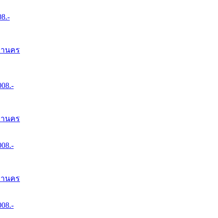
08
.-
หานคร
008
.-
หานคร
008
.-
หานคร
008
.-