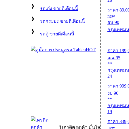
26
❱
รถเก๋ง ขายดีเดือนนี้
ราคา
89,0
new
❱
รถกระบะ ขายดีเดือนนี้
ธษ 90
กรุงเทพม
❱
รถตู้ ขายดีเดือนนี้
ราคา
199,
ฌฉ 95
**
กรุงเทพม
24
ราคา
999,
งบ 96
**
กรุงเทพม
19
ราคา
339,
เครดิต ลูกค้า มั่นใจ
new