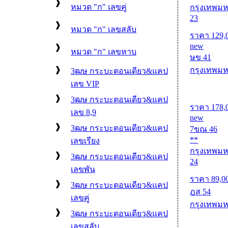
❱
หมวด "ก" เลขคู่
กรุงเทพม
23
❱
หมวด "ก" เลขสลับ
ราคา
129,
new
❱
หมวด "ก" เลขหาบ
ษข 41
❱
กรุงเทพม
3ฒษ กระบะตอนเดียว&แคป
เลข VIP
❱
3ฒษ กระบะตอนเดียว&แคป
ราคา
178,
เลข 8,9
new
❱
3ฒษ กระบะตอนเดียว&แคป
7ขณ 46
**
เลขเรียง
กรุงเทพม
❱
3ฒษ กระบะตอนเดียว&แคป
24
เลขพัน
ราคา
89,0
❱
3ฒษ กระบะตอนเดียว&แคป
ฎส 54
เลขคู่
กรุงเทพม
❱
3ฒษ กระบะตอนเดียว&แคป
เลขสลับ