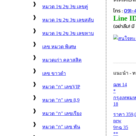
❱
หมวด 1ข 2ข 3ข เลขคู่
โทร :
091-4
Line I
❱
หมวด 1ข 2ข 3ข เลขสลับ
(อย่าลืม! ม
❱
หมวด 1ข 2ข 3ข เลขหาบ
❱
เลข หมวด พิเศษ
❱
หมวดเก่า คลาสสิค
❱
แนะนำ - 
เลข ขาวดำ
❱
ฌพ 14
หมวด "ก" เลขVIP
*
❱
กรุงเทพม
หมวด "ก" เลข 8,9
18
❱
หมวด "ก" เลขเรียง
ราคา
359,
new
❱
หมวด "ก" เลข พัน
9กฉ 35
**