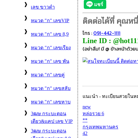
❱
เลข ขาวดำ
ติดต่อได้ที่ คุณหนึ
❱
หมวด "ก" เลขVIP
❱
โทร :
091-442-1111
หมวด "ก" เลข 8,9
Line ID : @hot11
❱
(อย่าลืม! มี @ ข้างหน้าด้วย
หมวด "ก" เลขเรียง
❱
หมวด "ก" เลข พัน
❱
หมวด "ก" เลขคู่
❱
หมวด "ก" เลขสลับ
แนะนำ - ทะเบียนสวยใน
❱
หมวด "ก" เลขหาบ
new
❱
3ฒษ กระบะตอน
หล่อรวย 6
**
เดียว&แคป เลข VIP
กรุงเทพมหานคร
❱
3ฒษ กระบะตอน
42