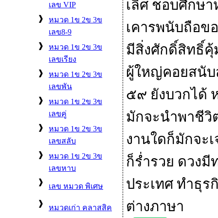
เลิศ ชอบศึกษาห
เลข VIP
❱
หมวด 1ข 2ข 3ข
เคารพนับถือของค
เลข8-9
❱
มีสิ่งศักดิ์สิทธ
หมวด 1ข 2ข 3ข
เลขเรียง
ผู้ใหญ่คอยสนั
❱
หมวด 1ข 2ข 3ข
เลขพัน
๕๙ ยังบวกได้ 
❱
หมวด 1ข 2ข 3ข
มักจะนำพาชีวิต
เลขคู่
❱
หมวด 1ข 2ข 3ข
งานใดก็มักจะเจ
เลขสลับ
❱
หมวด 1ข 2ข 3ข
ก็ร่ำรวย ดวงมี
เลขหาบ
ประเทศ ทำธุรก
❱
เลข หมวด พิเศษ
ต่างภาษา
❱
หมวดเก่า คลาสสิค