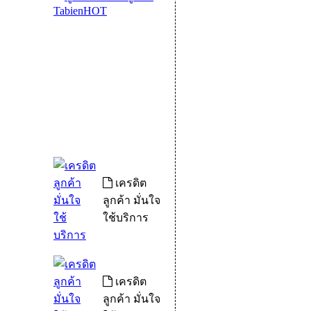
เครดิต
ลูกค้า มั่นใจ
ใช้บริการ
เครดิต
ลูกค้า มั่นใจ