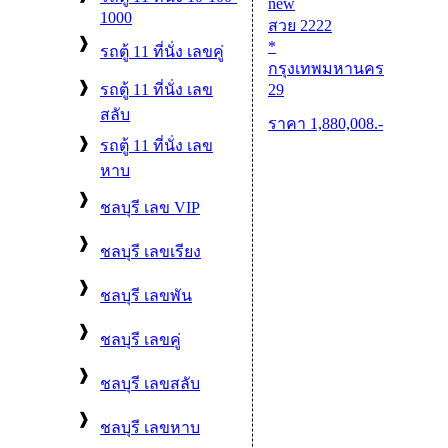
new
1000
สวย 2222
❱
*
รถตู้ 11 ที่นั่ง เลขคู่
กรุงเทพมหานคร
❱
รถตู้ 11 ที่นั่ง เลข
29
สลับ
ราคา
1,880,008
.-
❱
รถตู้ 11 ที่นั่ง เลข
หาบ
❱
ชลบุรี เลข VIP
❱
ชลบุรี เลขเรียง
❱
ชลบุรี เลขพัน
❱
ชลบุรี เลขคู่
❱
ชลบุรี เลขสลับ
❱
ชลบุรี เลขหาบ