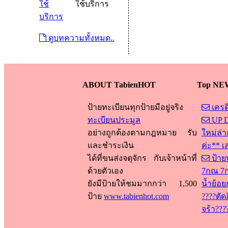
ใช้บริการ
ดูบทความทั้งหมด..
ABOUT TabienHOT
Top NE
ป้ายทะเบียนทุกป้ายมีอยู่จริง
เครดิ
ทะเบียนประมูล
UP D
อย่างถูกต้องตามกฎหมาย รับ
ใหม่ล่า
และชำระเงิน
ค่ะ** 
ได้ที่ขนส่งจตุจักร กับเจ้าหน้าที่
ป้าย
ด้วยตัวเอง
7กณ 7กด
ยังมีป้ายให้ชมมากกว่า 1,500
น้ำย้อยก
ป้าย
www.tabienhot.com
????ตัด
จร้า???