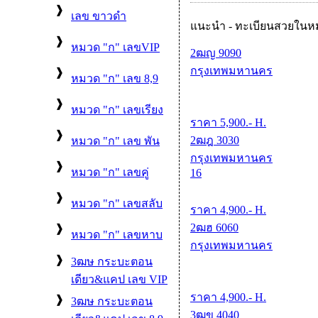
❱
เลข ขาวดำ
แนะนำ - ทะเบียนสวยใน
❱
หมวด "ก" เลขVIP
2ฒญ 9090
กรุงเทพมหานคร
❱
หมวด "ก" เลข 8,9
❱
หมวด "ก" เลขเรียง
ราคา
5,900
.- H.
❱
2ฒฎ 3030
หมวด "ก" เลข พัน
กรุงเทพมหานคร
❱
หมวด "ก" เลขคู่
16
❱
หมวด "ก" เลขสลับ
ราคา
4,900
.- H.
2ฒฮ 6060
❱
หมวด "ก" เลขหาบ
กรุงเทพมหานคร
❱
3ฒษ กระบะตอน
เดียว&แคป เลข VIP
ราคา
4,900
.- H.
❱
3ฒษ กระบะตอน
3ฒข 4040