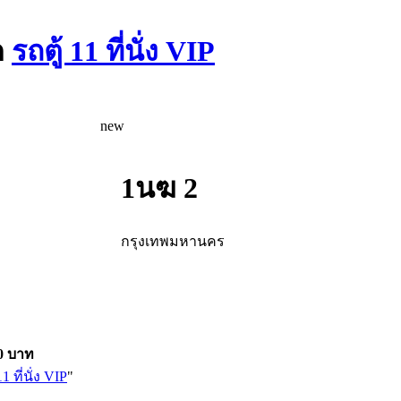
ด
รถตู้ 11 ที่นั่ง VIP
new
1นฆ 2
กรุงเทพมหานคร
0 บาท
11 ที่นั่ง VIP
"