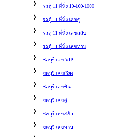
❱
รถตู้ 11 ที่นั่ง 10-100-1000
❱
รถตู้ 11 ที่นั่ง เลขคู่
❱
รถตู้ 11 ที่นั่ง เลขสลับ
❱
รถตู้ 11 ที่นั่ง เลขหาบ
❱
ชลบุรี เลข VIP
❱
ชลบุรี เลขเรียง
❱
ชลบุรี เลขพัน
❱
ชลบุรี เลขคู่
❱
ชลบุรี เลขสลับ
❱
ชลบุรี เลขหาบ