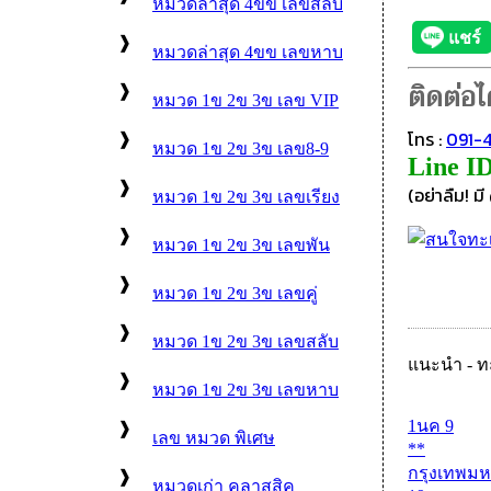
หมวดล่าสุด 4ขข เลขสลับ
❱
หมวดล่าสุด 4ขข เลขหาบ
ติดต่อได
❱
หมวด 1ข 2ข 3ข เลข VIP
โทร :
091-4
❱
หมวด 1ข 2ข 3ข เลข8-9
Line I
❱
(อย่าลืม! ม
หมวด 1ข 2ข 3ข เลขเรียง
❱
หมวด 1ข 2ข 3ข เลขพัน
❱
หมวด 1ข 2ข 3ข เลขคู่
❱
หมวด 1ข 2ข 3ข เลขสลับ
แนะนำ - 
❱
หมวด 1ข 2ข 3ข เลขหาบ
1นค 9
❱
เลข หมวด พิเศษ
**
กรุงเทพม
❱
หมวดเก่า คลาสสิค