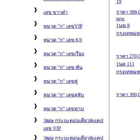
19
❱
ราคา
399,
เลข ขาวดำ
new
❱
1นฆ 8
หมวด "ก" เลขVIP
กรุงเทพม
❱
หมวด "ก" เลข 8,9
❱
หมวด "ก" เลขเรียง
ราคา
270,
1นค 111
❱
หมวด "ก" เลข พัน
กรุงเทพม
❱
หมวด "ก" เลขคู่
❱
ราคา
390,
หมวด "ก" เลขสลับ
❱
หมวด "ก" เลขหาบ
❱
3ฒษ กระบะตอนเดียว&แคป
เลข VIP
❱
3ฒษ กระบะตอนเดียว&แคป