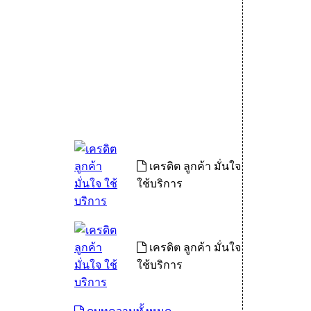
เครดิต ลูกค้า มั่นใจ
ใช้บริการ
เครดิต ลูกค้า มั่นใจ
ใช้บริการ