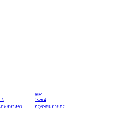
new
 3
1นฆ 4
งเทพมหานคร
กรุงเทพมหานคร