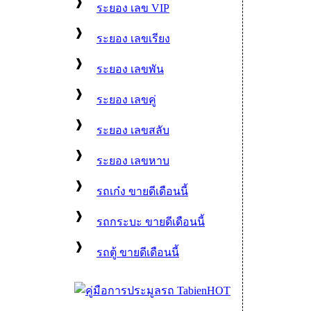
❱
ระยอง เลข VIP
❱
ระยอง เลขเรียง
❱
ระยอง เลขพัน
❱
ระยอง เลขคู่
❱
ระยอง เลขสลับ
❱
ระยอง เลขหาบ
❱
รถเก๋ง ขายดีเดือนนี้
❱
รถกระบะ ขายดีเดือนนี้
❱
รถตู้ ขายดีเดือนนี้