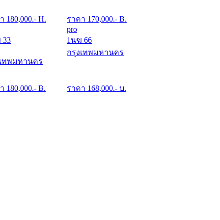
คา
180,000
.- H.
ราคา
170,000
.- B.
pro
 33
1นฆ 66
กรุงเทพมหานคร
งเทพมหานคร
คา
180,000
.- B.
ราคา
168,000
.- บ.