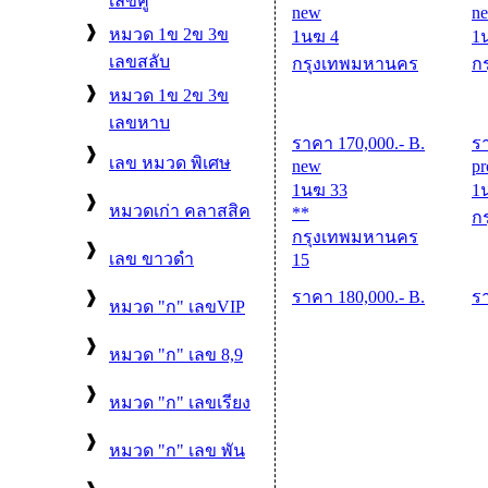
เลขคู่
new
n
❱
หมวด 1ข 2ข 3ข
1นฆ 4
1
เลขสลับ
กรุงเทพมหานคร
ก
❱
หมวด 1ข 2ข 3ข
เลขหาบ
ราคา
170,000
.- B.
ร
❱
เลข หมวด พิเศษ
new
pr
1นฆ 33
1
❱
หมวดเก่า คลาสสิค
**
ก
กรุงเทพมหานคร
❱
เลข ขาวดำ
15
❱
ราคา
180,000
.- B.
ร
หมวด "ก" เลขVIP
❱
หมวด "ก" เลข 8,9
❱
หมวด "ก" เลขเรียง
❱
หมวด "ก" เลข พัน