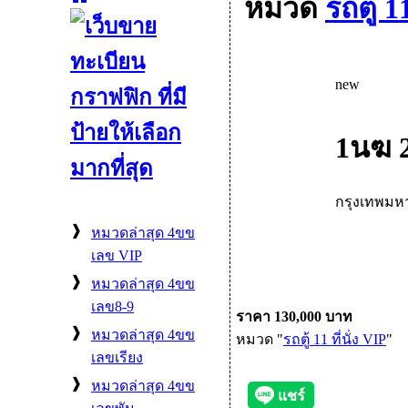
หมวด
รถตู้ 11
new
1นฆ 
กรุงเทพม
❱
หมวดล่าสุด 4ขข
เลข VIP
❱
หมวดล่าสุด 4ขข
เลข8-9
ราคา 130,000 บาท
❱
หมวดล่าสุด 4ขข
หมวด "
รถตู้ 11 ที่นั่ง VIP
"
เลขเรียง
❱
หมวดล่าสุด 4ขข