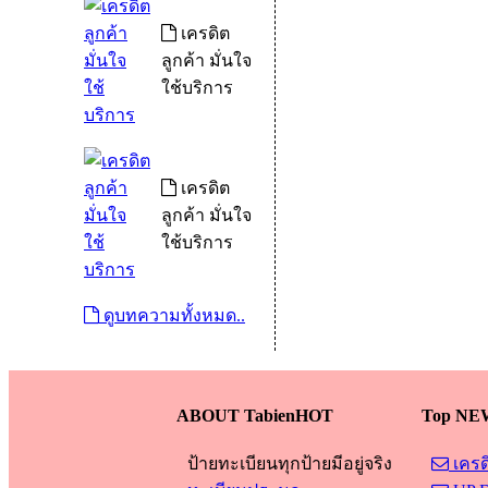
เครดิต
ลูกค้า มั่นใจ
ใช้บริการ
เครดิต
ลูกค้า มั่นใจ
ใช้บริการ
ดูบทความทั้งหมด..
ABOUT TabienHOT
Top NE
ป้ายทะเบียนทุกป้ายมีอยู่จริง
เครดิ