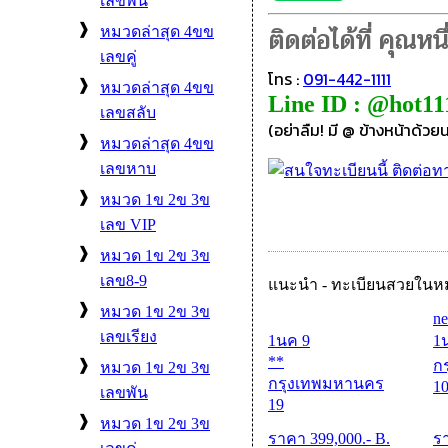
เลขพัน
ติดต่อได้ที่ คุณหนึ
❱
หมวดล่าสุด 4ขข
เลขคู่
โทร :
091-442-1111
❱
หมวดล่าสุด 4ขข
Line ID : @hot11
เลขสลับ
(อย่าลืม! มี @ ข้างหน้าด้วย
❱
หมวดล่าสุด 4ขข
เลขหาบ
❱
หมวด 1ข 2ข 3ข
เลข VIP
❱
หมวด 1ข 2ข 3ข
เลข8-9
แนะนำ - ทะเบียนสวยใน
❱
หมวด 1ข 2ข 3ข
n
เลขเรียง
1นค 9
1
**
❱
ก
หมวด 1ข 2ข 3ข
กรุงเทพมหานคร
1
เลขพัน
19
❱
หมวด 1ข 2ข 3ข
ราคา
399,000
.- B.
ร