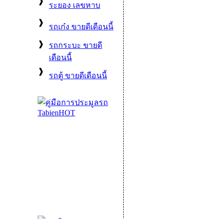
❱
ระยอง เลขหาบ
❱
รถเก๋ง ขายดีเดือนนี้
❱
รถกระบะ ขายดี
เดือนนี้
❱
รถตู้ ขายดีเดือนนี้