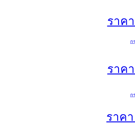
ราค
ก
ราค
ก
ราค