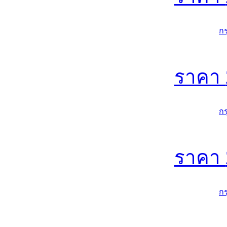
ก
ราคา
ก
ราคา
ก