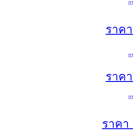
ก
ราค
ก
ราค
ก
ราคา