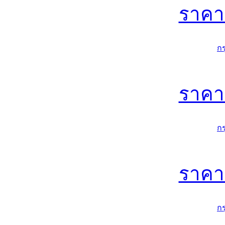
ราค
ก
ราค
ก
ราค
ก