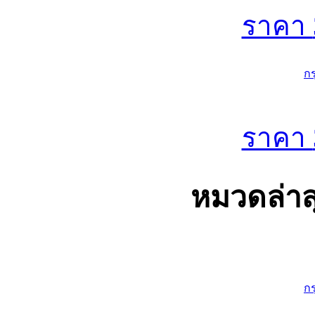
ราคา
ก
ราคา
หมวดล่าส
ก