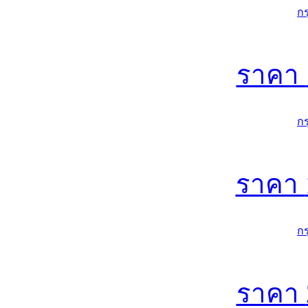
ก
ราคา
ก
ราคา
ก
ราคา