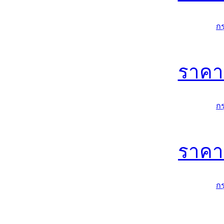
ก
ราค
ก
ราค
ก