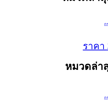
ก
ราคา
หมวดล่าส
ก