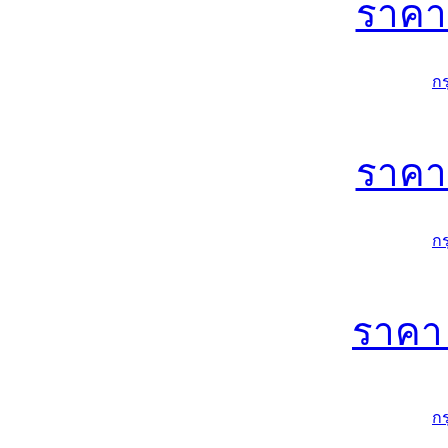
ราค
ก
ราค
ก
ราค
ก