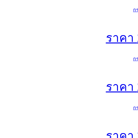
ก
ราคา
ก
ราคา
ก
ราคา