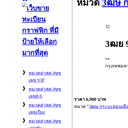
หมวด
3ฒษ ก
32
3ฒย 
**
กรุงเทพม
❱
หมวดล่าสุด 4ขข
เลข VIP
❱
หมวดล่าสุด 4ขข
เลข8-9
ราคา 6,900 บาท
❱
หมวดล่าสุด 4ขข
หมวด "
3ฒษ กระบะตอนเดี
เลขเรียง
❱
หมวดล่าสุด 4ขข