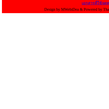
เอกสารที่ใช้จด
Design by MWebiDea & Powered by Th