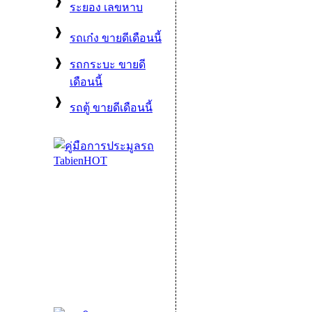
❱
ระยอง เลขหาบ
❱
รถเก๋ง ขายดีเดือนนี้
❱
รถกระบะ ขายดี
เดือนนี้
❱
รถตู้ ขายดีเดือนนี้