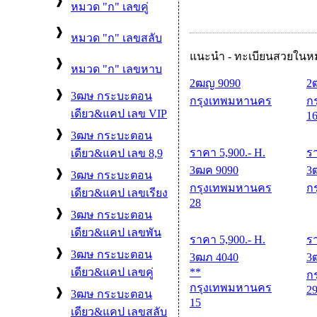
❱
หมวด "ก" เลขคู่
❱
หมวด "ก" เลขสลับ
แนะนำ - ทะเบียนสวยใน
❱
หมวด "ก" เลขหาบ
2ฒญ 9090
2
❱
3ฒษ กระบะตอน
กรุงเทพมหานคร
ก
เดียว&แคป เลข VIP
1
❱
3ฒษ กระบะตอน
ราคา
5,900
.- H.
ร
เดียว&แคป เลข 8,9
3ฒค 9090
3
❱
3ฒษ กระบะตอน
กรุงเทพมหานคร
ก
เดียว&แคป เลขเรียง
28
❱
3ฒษ กระบะตอน
เดียว&แคป เลขพัน
ราคา
5,900
.- H.
ร
❱
3ฒษ กระบะตอน
3ฒภ 4040
3
เดียว&แคป เลขคู่
**
ก
กรุงเทพมหานคร
2
❱
3ฒษ กระบะตอน
15
เดียว&แคป เลขสลับ