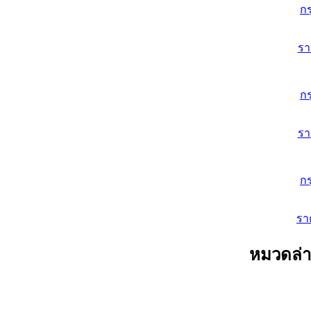
ก
ร
ก
ร
ก
รา
หมวดล่า