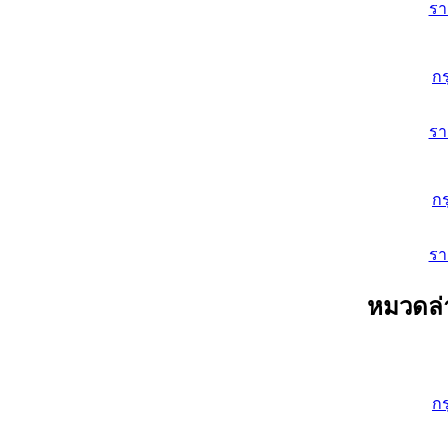
ร
ก
ร
ก
ร
หมวดล่
ก