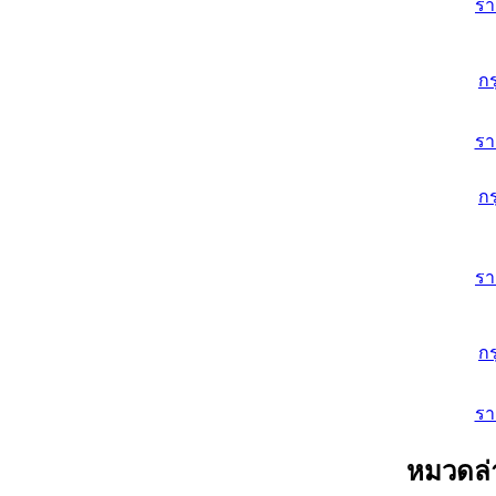
ร
ก
ร
ก
ร
ก
ร
หมวดล่