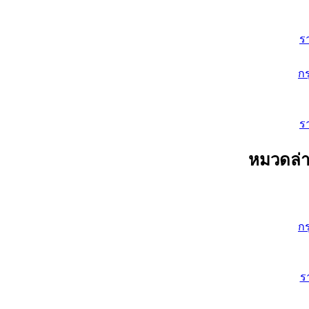
ร
ก
ร
หมวดล่า
ก
ร