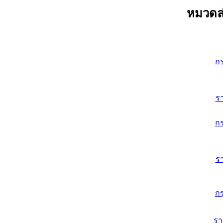
หมวดล่
ก
ร
ก
ร
ก
ร