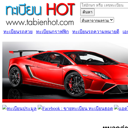
ค้นหา
ทะเบียนรถสวย
ทะเบียนกราฟฟิก
ทะเบียนรถความหมายดี
เอ