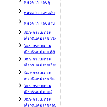
❱
หมวด "ก" เลขคู่
❱
หมวด "ก" เลขสลับ
❱
หมวด "ก" เลขหาบ
❱
3ฒษ กระบะตอน
เดียว&แคป เลข VIP
❱
3ฒษ กระบะตอน
เดียว&แคป เลข 8,9
❱
3ฒษ กระบะตอน
เดียว&แคป เลขเรียง
❱
3ฒษ กระบะตอน
เดียว&แคป เลขพัน
❱
3ฒษ กระบะตอน
เดียว&แคป เลขคู่
❱
3ฒษ กระบะตอน
เดียว&แคป เลขสลับ