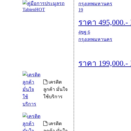
กรุงเทพมหานคร
19
ราคา
495,000
.-
4ขฐ 6
กรุงเทพมหานคร
ราคา
199,000
.-
เครดิต
ลูกค้า มั่นใจ
ใช้บริการ
เครดิต
ลูกค้า มั่นใจ