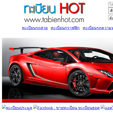
ค
ทะเบียนรถสวย
ทะเบียนกราฟฟิก
ทะเบียนรถความ