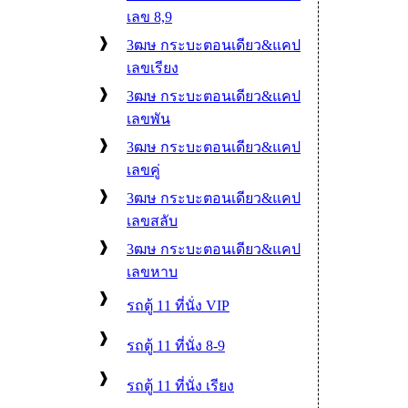
เลข 8,9
❱
3ฒษ กระบะตอนเดียว&แคป
เลขเรียง
❱
3ฒษ กระบะตอนเดียว&แคป
เลขพัน
❱
3ฒษ กระบะตอนเดียว&แคป
เลขคู่
❱
3ฒษ กระบะตอนเดียว&แคป
เลขสลับ
❱
3ฒษ กระบะตอนเดียว&แคป
เลขหาบ
❱
รถตู้ 11 ที่นั่ง VIP
❱
รถตู้ 11 ที่นั่ง 8-9
❱
รถตู้ 11 ที่นั่ง เรียง