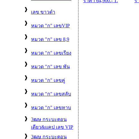
ราคา
64,900
.- T.
ร
❱
เลข ขาวดำ
❱
หมวด "ก" เลขVIP
❱
หมวด "ก" เลข 8,9
❱
หมวด "ก" เลขเรียง
❱
หมวด "ก" เลข พัน
❱
หมวด "ก" เลขคู่
❱
หมวด "ก" เลขสลับ
❱
หมวด "ก" เลขหาบ
❱
3ฒษ กระบะตอน
เดียว&แคป เลข VIP
❱
3ฒษ กระบะตอน