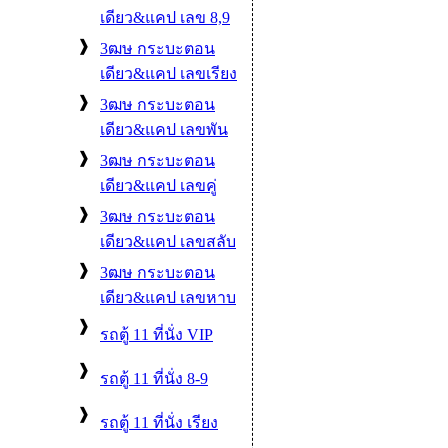
เดียว&แคป เลข 8,9
❱
3ฒษ กระบะตอน
เดียว&แคป เลขเรียง
❱
3ฒษ กระบะตอน
เดียว&แคป เลขพัน
❱
3ฒษ กระบะตอน
เดียว&แคป เลขคู่
❱
3ฒษ กระบะตอน
เดียว&แคป เลขสลับ
❱
3ฒษ กระบะตอน
เดียว&แคป เลขหาบ
❱
รถตู้ 11 ที่นั่ง VIP
❱
รถตู้ 11 ที่นั่ง 8-9
❱
รถตู้ 11 ที่นั่ง เรียง