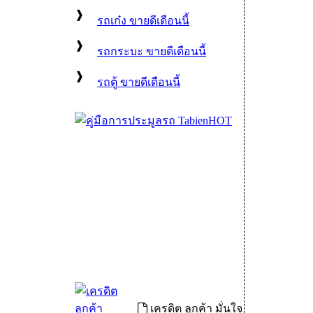
❱
รถเก๋ง ขายดีเดือนนี้
❱
รถกระบะ ขายดีเดือนนี้
❱
รถตู้ ขายดีเดือนนี้
เครดิต ลูกค้า มั่นใจ