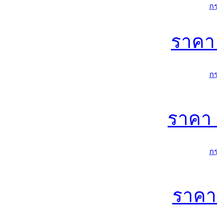
ก
ราค
ก
ราคา
ก
ราค