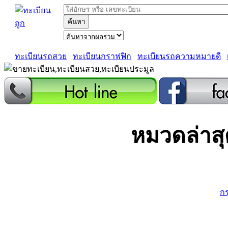
ค้นหา
ทะเบียนรถสวย
ทะเบียนกราฟฟิก
ทะเบียนรถความหมายดี
หมวดล่าสุ
ก