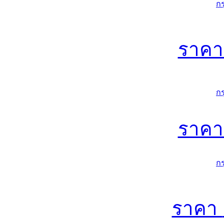
ก
ราค
ก
ราค
ก
ราคา