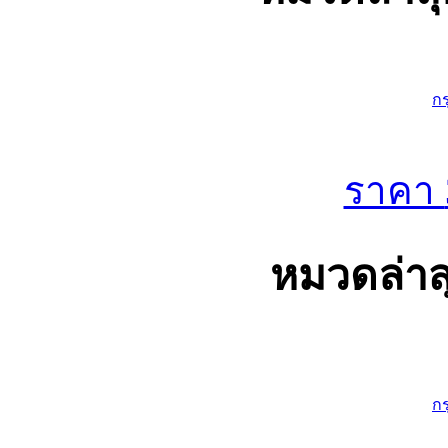
ก
ราคา
หมวดล่าส
ก