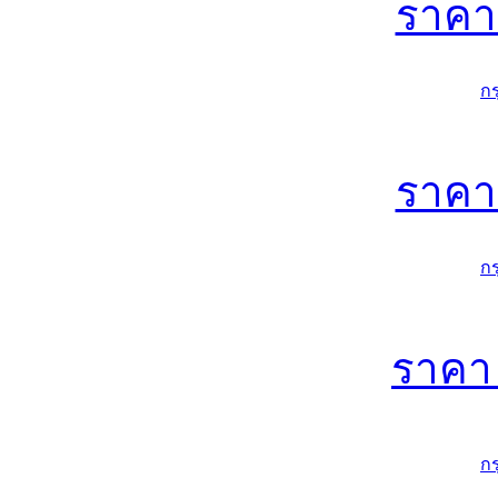
ราค
ก
ราค
ก
ราค
ก