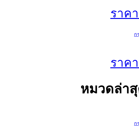
ราค
ก
ราค
หมวดล่าสุ
ก