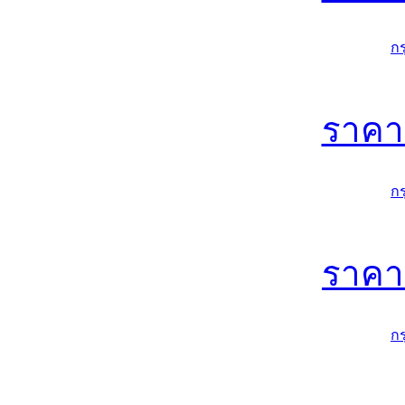
ก
ราค
ก
ราค
ก