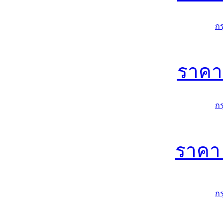
ก
ราค
ก
ราค
ก