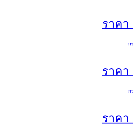
ราคา
ก
ราคา
ก
ราคา