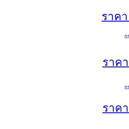
ราค
ก
ราค
ก
ราค