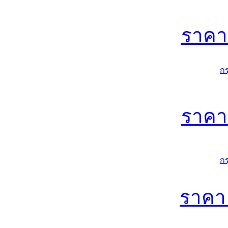
ราค
ก
ราค
ก
ราค