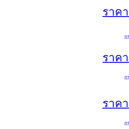
ราค
ก
ราค
ก
ราค
ก