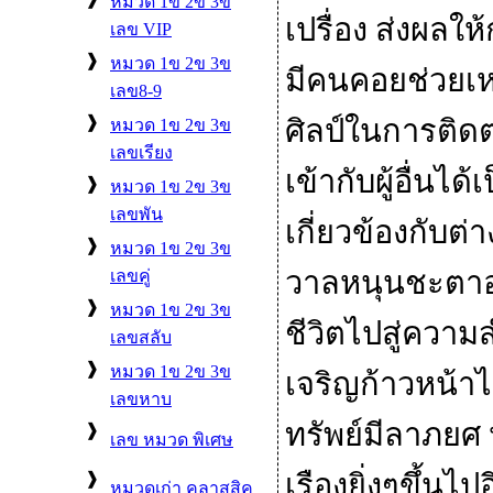
หมวด 1ข 2ข 3ข
เปรื่อง ส่งผล
เลข VIP
❱
หมวด 1ข 2ข 3ข
มีคนคอยช่วยเห
เลข8-9
❱
ศิลป์ในการติดต
หมวด 1ข 2ข 3ข
เลขเรียง
เข้ากับผู้อื่นได
❱
หมวด 1ข 2ข 3ข
เลขพัน
เกี่ยวข้องกับต
❱
หมวด 1ข 2ข 3ข
วาลหนุนชะตาอย
เลขคู่
❱
หมวด 1ข 2ข 3ข
ชีวิตไปสู่ความ
เลขสลับ
❱
หมวด 1ข 2ข 3ข
เจริญก้าวหน้าไ
เลขหาบ
ทรัพย์มีลาภยศ 
❱
เลข หมวด พิเศษ
เรืองยิ่งๆขึ้นไป
❱
หมวดเก่า คลาสสิค