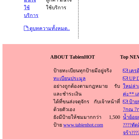
ใช้บริการ
ดูบทความทั้งหมด..
ABOUT TabienHOT
Top NE
ป้ายทะเบียนทุกป้ายมีอยู่จริง
เครดิ
ทะเบียนประมูล
UP D
อย่างถูกต้องตามกฎหมาย รับ
ใหม่ล่า
และชำระเงิน
ค่ะ** 
ได้ที่ขนส่งจตุจักร กับเจ้าหน้าที่
ป้าย
ด้วยตัวเอง
7กณ 7กด
ยังมีป้ายให้ชมมากกว่า 1,500
น้ำย้อยก
ป้าย
www.tabienhot.com
????ตัด
จร้า???