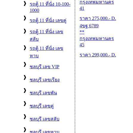
กรุงเทพมหานคร
❱
รถตู้ 11 ที่นั่ง 10-100-
41
1000
❱
ราคา
275,000
.- D.
รถตู้ 11 ที่นั่ง เลขคู่
4ขฐ 6789
❱
รถตู้ 11 ที่นั่ง เลข
**
กรุงเทพมหานคร
สลับ
45
❱
รถตู้ 11 ที่นั่ง เลข
ราคา
299,000
.- D.
หาบ
❱
ชลบุรี เลข VIP
❱
ชลบุรี เลขเรียง
❱
ชลบุรี เลขพัน
❱
ชลบุรี เลขคู่
❱
ชลบุรี เลขสลับ
❱
ชลบุรี เลขหาบ