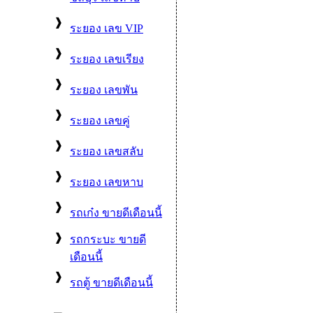
❱
ระยอง เลข VIP
❱
ระยอง เลขเรียง
❱
ระยอง เลขพัน
❱
ระยอง เลขคู่
❱
ระยอง เลขสลับ
❱
ระยอง เลขหาบ
❱
รถเก๋ง ขายดีเดือนนี้
❱
รถกระบะ ขายดี
เดือนนี้
❱
รถตู้ ขายดีเดือนนี้