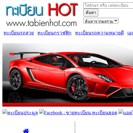
ค้นหา
ทะเบียนรถสวย
ทะเบียนกราฟฟิก
ทะเบียนรถความหมายดี
เอ