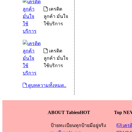
เครดิต
ลูกค้า มั่นใจ
ใช้บริการ
เครดิต
ลูกค้า มั่นใจ
ใช้บริการ
ดูบทความทั้งหมด..
ABOUT TabienHOT
Top NE
ป้ายทะเบียนทุกป้ายมีอยู่จริง
เครดิ