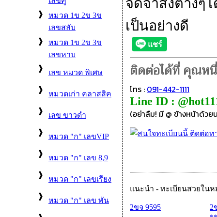
จดจำสิ่งต่างๆไ
เลขคู่
❱
หมวด 1ข 2ข 3ข
เป็นอย่างดี
เลขสลับ
❱
หมวด 1ข 2ข 3ข
เลขหาบ
ติดต่อได้ที่ คุณหนึ
❱
เลข หมวด พิเศษ
โทร :
091-442-1111
❱
หมวดเก่า คลาสสิค
Line ID : @hot11
❱
(อย่าลืม! มี @ ข้างหน้าด้วย
เลข ขาวดำ
❱
หมวด "ก" เลขVIP
❱
หมวด "ก" เลข 8,9
❱
หมวด "ก" เลขเรียง
แนะนำ - ทะเบียนสวยใน
❱
หมวด "ก" เลข พัน
2ขจ 9595
2