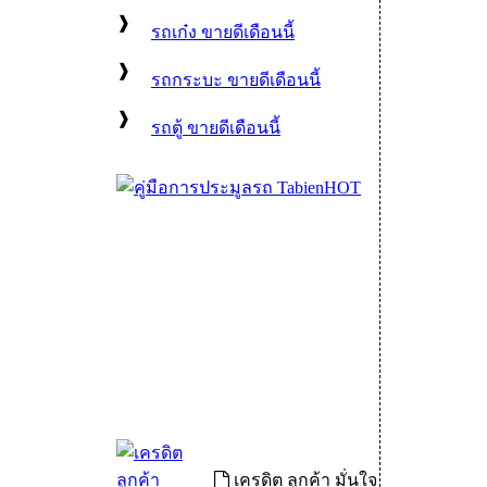
❱
รถเก๋ง ขายดีเดือนนี้
❱
รถกระบะ ขายดีเดือนนี้
❱
รถตู้ ขายดีเดือนนี้
เครดิต ลูกค้า มั่นใจ