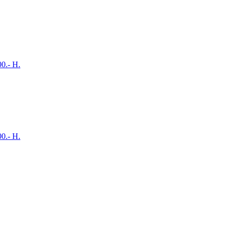
00
.- H.
00
.- H.