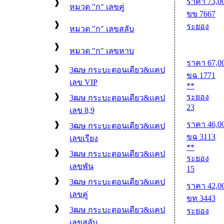
ราคา
73,0
❱
หมวด "ก" เลขคู่
ขข 7667
❱
ระยอง
หมวด "ก" เลขสลับ
❱
หมวด "ก" เลขหาบ
ราคา
67,0
❱
3ฒษ กระบะตอนเดียว&แคป
ขฉ 1771
เลข VIP
**
❱
ระยอง
3ฒษ กระบะตอนเดียว&แคป
23
เลข 8,9
❱
ราคา
46,0
3ฒษ กระบะตอนเดียว&แคป
ขฉ 3113
เลขเรียง
**
❱
3ฒษ กระบะตอนเดียว&แคป
ระยอง
เลขพัน
15
❱
3ฒษ กระบะตอนเดียว&แคป
ราคา
42,0
เลขคู่
ขท 3443
❱
3ฒษ กระบะตอนเดียว&แคป
ระยอง
เลขสลับ