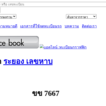
วามหมายดี
เอกสารที่ใช้จดทะเบียนรถ
บทความ
ติดต่อเรา
ด
ระยอง เลขหาบ
ขข 7667