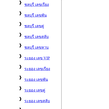
❱
ชลบุรี เลขเรียง
❱
ชลบุรี เลขพัน
❱
ชลบุรี เลขคู่
❱
ชลบุรี เลขสลับ
❱
ชลบุรี เลขหาบ
❱
ระยอง เลข VIP
❱
ระยอง เลขเรียง
❱
ระยอง เลขพัน
❱
ระยอง เลขคู่
❱
ระยอง เลขสลับ