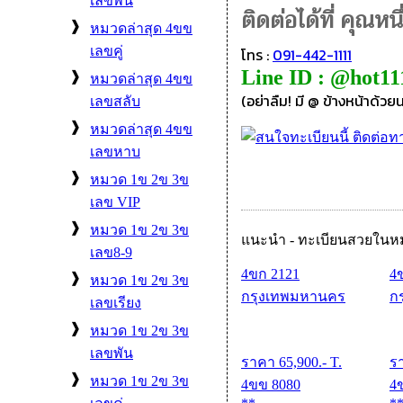
เลขพัน
ติดต่อได้ที่ คุณหนึ
❱
หมวดล่าสุด 4ขข
เลขคู่
โทร :
091-442-1111
Line ID : @hot11
❱
หมวดล่าสุด 4ขข
(อย่าลืม! มี @ ข้างหน้าด้วย
เลขสลับ
❱
หมวดล่าสุด 4ขข
เลขหาบ
❱
หมวด 1ข 2ข 3ข
เลข VIP
❱
หมวด 1ข 2ข 3ข
แนะนำ - ทะเบียนสวยใน
เลข8-9
4ขก 2121
4
❱
หมวด 1ข 2ข 3ข
กรุงเทพมหานคร
ก
เลขเรียง
❱
หมวด 1ข 2ข 3ข
เลขพัน
ราคา
65,900
.- T.
ร
❱
หมวด 1ข 2ข 3ข
4ขข 8080
4