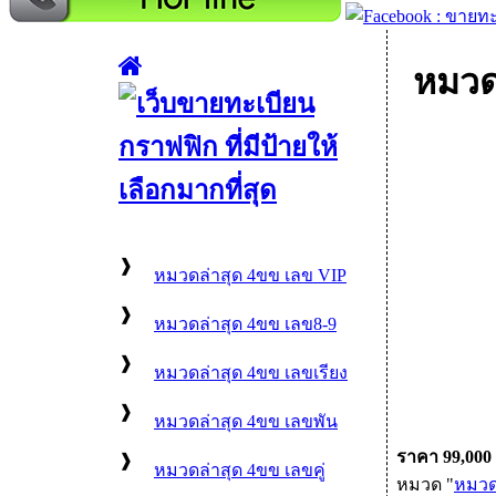
หมว
❱
หมวดล่าสุด 4ขข เลข VIP
❱
หมวดล่าสุด 4ขข เลข8-9
❱
หมวดล่าสุด 4ขข เลขเรียง
❱
หมวดล่าสุด 4ขข เลขพัน
ราคา 99,000
❱
หมวดล่าสุด 4ขข เลขคู่
หมวด "
หมวด