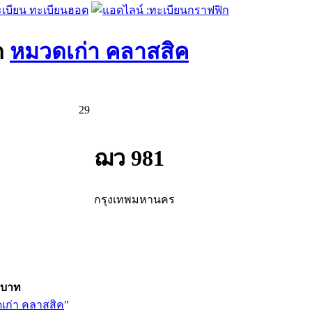
ด
หมวดเก่า คลาสสิค
29
ฌว 981
กรุงเทพมหานคร
 บาท
เก่า คลาสสิค
"