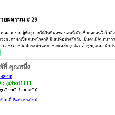
ายผลรวม #
29
มสวยงาม ผู้ที่อยู่ภายใต้อิทธิพลของเลขนี้ มักเชื่อและสนใจในสิ
วงชะตามักเป็นคนหน้าตาดี มีเสน่ห์อย่างลึกลับ เป็นคนมีจินตนากา
ึ้นจริง ชะตาชีวิตมักจะมีคนคอยช่วยเหลืออุปถัมภ์ค้ำชูอยู่เสมอ มัก
้ที่ คุณหนึ่ง
42-1111
D : @hot1111
ี @ ข้างหน้าด้วยนะครับ)