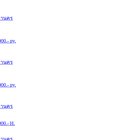
หานคร
000
.- py.
หานคร
000
.- py.
หานคร
000
.- H.
หานคร