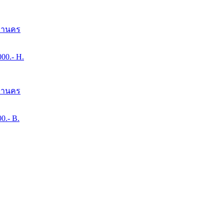
หานคร
000
.- H.
หานคร
00
.- B.