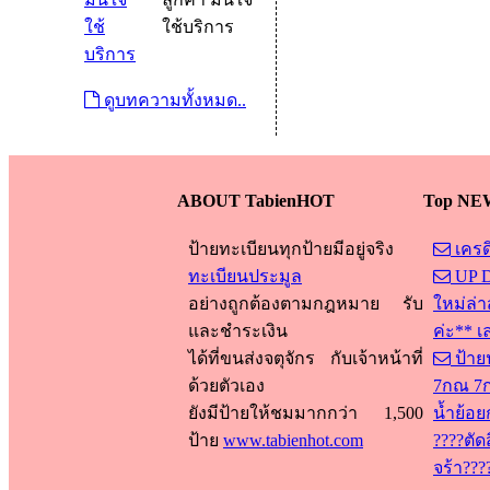
ใช้บริการ
ดูบทความทั้งหมด..
ABOUT TabienHOT
Top NE
ป้ายทะเบียนทุกป้ายมีอยู่จริง
เครดิ
ทะเบียนประมูล
UP D
อย่างถูกต้องตามกฎหมาย รับ
ใหม่ล่า
และชำระเงิน
ค่ะ** 
ได้ที่ขนส่งจตุจักร กับเจ้าหน้าที่
ป้าย
ด้วยตัวเอง
7กณ 7กด
ยังมีป้ายให้ชมมากกว่า 1,500
น้ำย้อยก
ป้าย
www.tabienhot.com
????ตัด
จร้า???