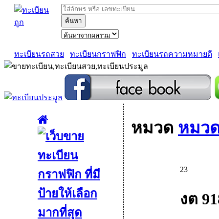
ค้นหา
ทะเบียนรถสวย
ทะเบียนกราฟฟิก
ทะเบียนรถความหมายดี
หมวด
หมวด
23
งต 91