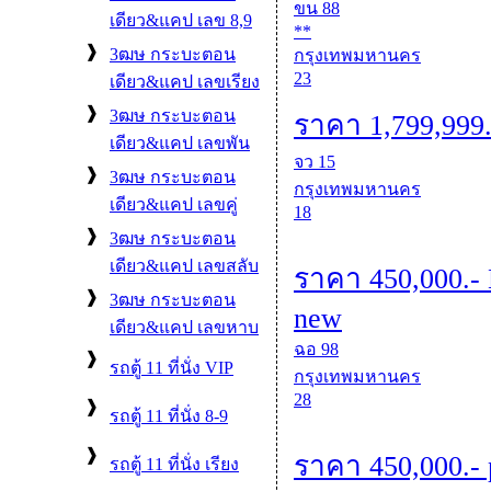
ขน 88
เดียว&แคป เลข 8,9
**
❱
3ฒษ กระบะตอน
กรุงเทพมหานคร
23
เดียว&แคป เลขเรียง
❱
3ฒษ กระบะตอน
ราคา
1,799,999
เดียว&แคป เลขพัน
จว 15
❱
3ฒษ กระบะตอน
กรุงเทพมหานคร
เดียว&แคป เลขคู่
18
❱
3ฒษ กระบะตอน
เดียว&แคป เลขสลับ
ราคา
450,000
.-
❱
3ฒษ กระบะตอน
new
เดียว&แคป เลขหาบ
ฉอ 98
❱
รถตู้ 11 ที่นั่ง VIP
กรุงเทพมหานคร
28
❱
รถตู้ 11 ที่นั่ง 8-9
❱
ราคา
450,000
.-
รถตู้ 11 ที่นั่ง เรียง