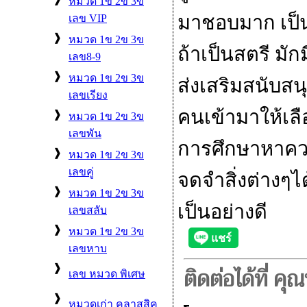
หมวด 1ข 2ข 3ข
มาชอบมาก เป็น
เลข VIP
❱
หมวด 1ข 2ข 3ข
ถ้าเป็นสตรี มัก
เลข8-9
❱
หมวด 1ข 2ข 3ข
ส่งเสริมสนับสน
เลขเรียง
คนเข้ามาให้เล
❱
หมวด 1ข 2ข 3ข
เลขพัน
การศึกษาหาควา
❱
หมวด 1ข 2ข 3ข
เลขคู่
จดจำสิ่งต่างๆไ
❱
หมวด 1ข 2ข 3ข
เป็นอย่างดี
เลขสลับ
❱
หมวด 1ข 2ข 3ข
เลขหาบ
ติดต่อได้ที่ คุณ
❱
เลข หมวด พิเศษ
❱
หมวดเก่า คลาสสิค