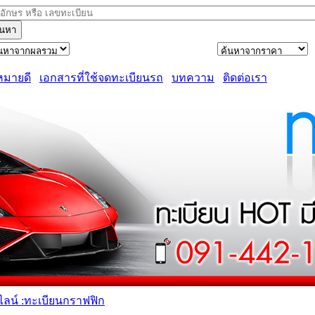
้นหา
หมายดี
เอกสารที่ใช้จดทะเบียนรถ
บทความ
ติดต่อเรา