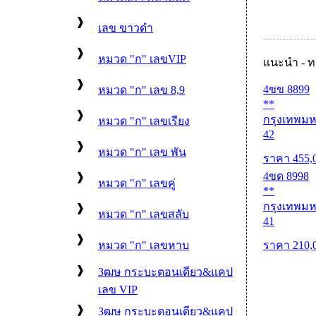
❱
เลข ขาวดำ
❱
หมวด "ก" เลขVIP
แนะนำ - 
❱
4ขข 8899
หมวด "ก" เลข 8,9
**
❱
กรุงเทพม
หมวด "ก" เลขเรียง
42
❱
หมวด "ก" เลข พัน
ราคา
455,
4ขด 8998
❱
หมวด "ก" เลขคู่
**
กรุงเทพม
❱
หมวด "ก" เลขสลับ
41
❱
หมวด "ก" เลขหาบ
ราคา
210,
❱
3ฒษ กระบะตอนเดียว&แคป
เลข VIP
❱
3ฒษ กระบะตอนเดียว&แคป