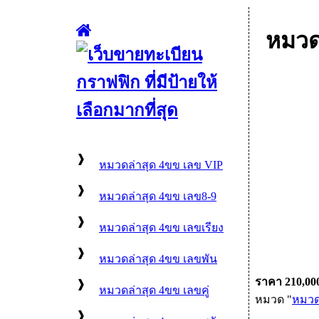
หมว
❱
หมวดล่าสุด 4ขข เลข VIP
❱
หมวดล่าสุด 4ขข เลข8-9
❱
หมวดล่าสุด 4ขข เลขเรียง
❱
หมวดล่าสุด 4ขข เลขพัน
ราคา 210,00
❱
หมวดล่าสุด 4ขข เลขคู่
หมวด "
หมวด
❱