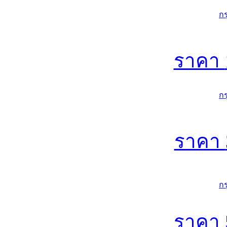
ก
ราคา
ก
ราคา
ก
ราคา