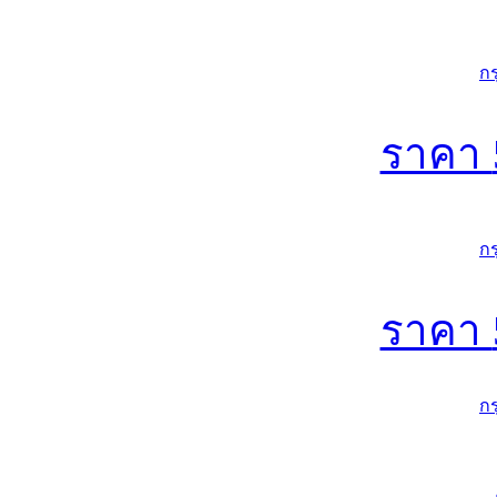
ก
ราคา
ก
ราคา
ก