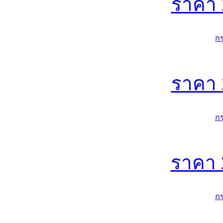
ราคา
ก
ราคา
ก
ราคา
ก