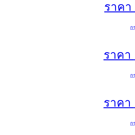
ราคา
ก
ราคา
ก
ราคา
ก