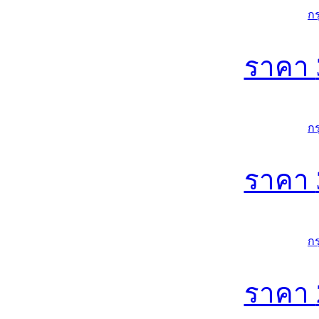
ก
ราคา
ก
ราคา
ก
ราคา