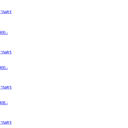
หานคร
000
.-
หานคร
000
.-
หานคร
008
.-
หานคร