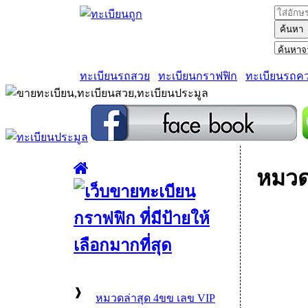
ค้นหา
ทะเบียนรถสวย
ทะเบียนกราฟฟิก
ทะเบียนรถค
หมว
❱
หมวดล่าสุด 4ขข เลข VIP