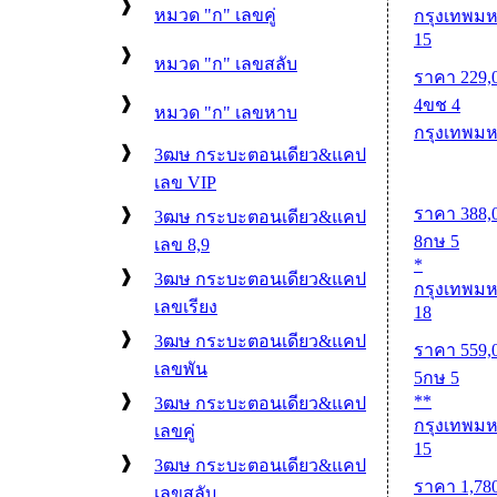
❱
หมวด "ก" เลขคู่
กรุงเทพม
15
❱
หมวด "ก" เลขสลับ
ราคา
229,
❱
4ขช 4
หมวด "ก" เลขหาบ
กรุงเทพม
❱
3ฒษ กระบะตอนเดียว&แคป
เลข VIP
❱
ราคา
388,
3ฒษ กระบะตอนเดียว&แคป
8กษ 5
เลข 8,9
*
❱
3ฒษ กระบะตอนเดียว&แคป
กรุงเทพม
เลขเรียง
18
❱
3ฒษ กระบะตอนเดียว&แคป
ราคา
559,
เลขพัน
5กษ 5
❱
**
3ฒษ กระบะตอนเดียว&แคป
กรุงเทพม
เลขคู่
15
❱
3ฒษ กระบะตอนเดียว&แคป
ราคา
1,78
เลขสลับ