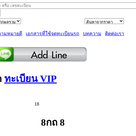
วามหมายดี
เอกสารที่ใช้จดทะเบียนรถ
บทความ
ติดต่อเรา
ด
ทะเบียน VIP
18
8กถ 8