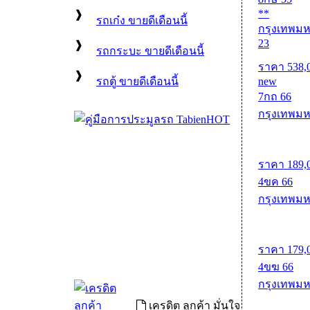
**
❱
รถเก๋ง ขายดีเดือนนี้
กรุงเทพม
23
❱
รถกระบะ ขายดีเดือนนี้
ราคา
538,
❱
รถตู้ ขายดีเดือนนี้
new
7กถ 66
กรุงเทพม
ราคา
189,
4ขค 66
กรุงเทพม
ราคา
179,
4ขฆ 66
กรุงเทพม
เครดิต ลูกค้า มั่นใจ