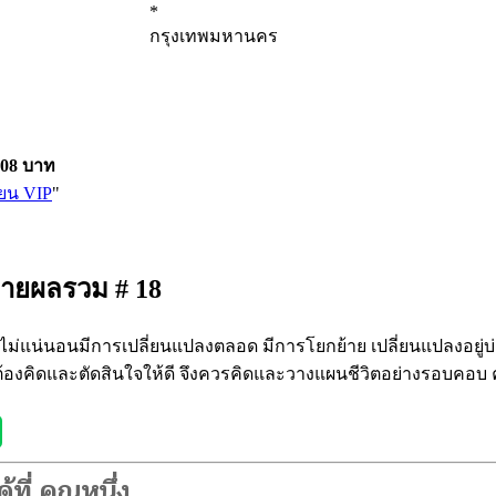
*
กรุงเทพมหานคร
008 บาท
ียน VIP
"
ายผลรวม #
18
ิตไม่แน่นอนมีการเปลี่ยนแปลงตลอด มีการโยกย้าย เปลี่ยนแปลงอยู่บ่
้องคิดและตัดสินใจให้ดี จึงควรคิดและวางแผนชีวิตอย่างรอบคอบ ค
้ที่ คุณหนึ่ง