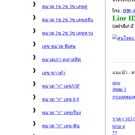
❱
หมวด 1ข 2ข 3ข เลขคู่
โทร :
091-4
Line I
❱
หมวด 1ข 2ข 3ข เลขสลับ
(อย่าลืม! ม
❱
หมวด 1ข 2ข 3ข เลขหาบ
❱
เลข หมวด พิเศษ
❱
หมวดเก่า คลาสสิค
❱
แนะนำ - 
เลข ขาวดำ
new
❱
หมวด "ก" เลขVIP
4ขฒ 3
❱
กรุงเทพม
หมวด "ก" เลข 8,9
❱
หมวด "ก" เลขเรียง
ราคา
163,
❱
หมวด "ก" เลข พัน
6กษ 4
**