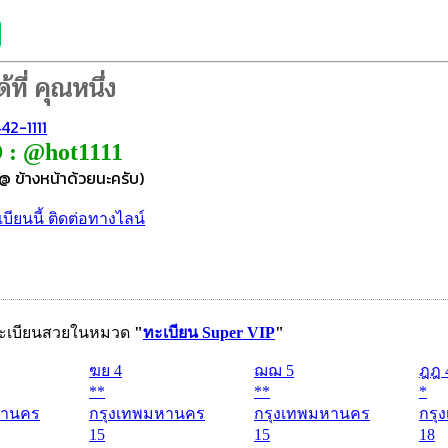
้ที่ คุณหนึ่ง
42-1111
D : @hot1111
ี @ ข้างหน้าด้วยนะครับ)
ทะเบียนสวยในหมวด
"
ทะเบียน Super VIP
"
ฆย 4
ฌฌ 5
ฎฎ 
**
**
*
หานคร
กรุงเทพมหานคร
กรุงเทพมหานคร
กรุ
15
15
18