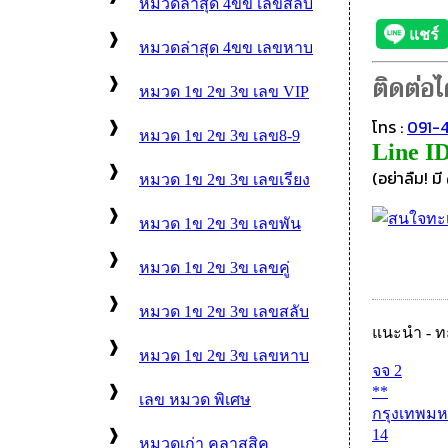
หมวดล่าสุด 4ขข เลขสลับ
❱
หมวดล่าสุด 4ขข เลขหาบ
ติดต่อได
❱
หมวด 1ข 2ข 3ข เลข VIP
โทร :
091-4
❱
หมวด 1ข 2ข 3ข เลข8-9
Line I
❱
(อย่าลืม! ม
หมวด 1ข 2ข 3ข เลขเรียง
❱
หมวด 1ข 2ข 3ข เลขพัน
❱
หมวด 1ข 2ข 3ข เลขคู่
❱
หมวด 1ข 2ข 3ข เลขสลับ
แนะนำ - 
❱
หมวด 1ข 2ข 3ข เลขหาบ
จจ 2
❱
**
เลข หมวด พิเศษ
กรุงเทพม
❱
14
หมวดเก่า คลาสสิค