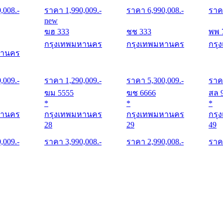
0,008
.-
ราคา
1,990,009
.-
ราคา
6,990,008
.-
รา
new
ฆฮ 333
ชช 333
พพ 
กรุงเทพมหานคร
กรุงเทพมหานคร
กรุ
หานคร
0,009
.-
ราคา
1,290,009
.-
ราคา
5,300,009
.-
รา
ฆม 5555
ฆช 6666
สล 
*
*
*
หานคร
กรุงเทพมหานคร
กรุงเทพมหานคร
กรุ
28
29
49
0,009
.-
ราคา
3,990,008
.-
ราคา
2,990,008
.-
รา