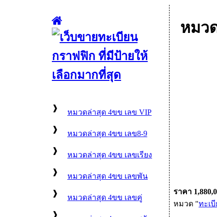
หมว
❱
หมวดล่าสุด 4ขข เลข VIP
❱
หมวดล่าสุด 4ขข เลข8-9
❱
หมวดล่าสุด 4ขข เลขเรียง
❱
หมวดล่าสุด 4ขข เลขพัน
ราคา 1,880,
❱
หมวดล่าสุด 4ขข เลขคู่
หมวด "
ทะเบี
❱