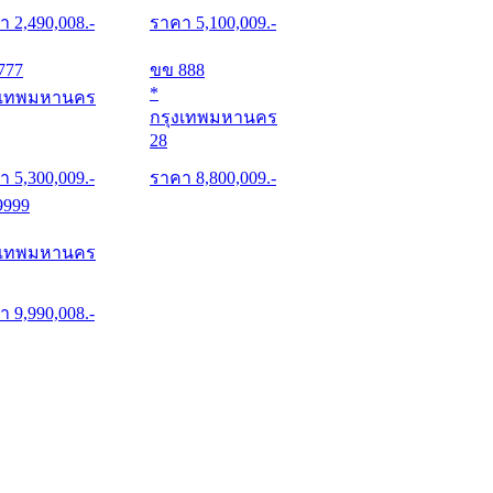
คา
2,490,008
.-
ราคา
5,100,009
.-
777
ขข 888
*
งเทพมหานคร
กรุงเทพมหานคร
28
คา
5,300,009
.-
ราคา
8,800,009
.-
9999
งเทพมหานคร
คา
9,990,008
.-