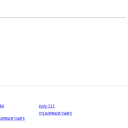
44
ญญ 111
กรุงเทพมหานคร
งเทพมหานคร