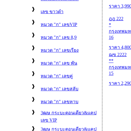
ราคา
3,99
❱
เลข ขาวดำ
ฎฎ 222
❱
หมวด "ก" เลขVIP
*
กรุงเทพม
❱
หมวด "ก" เลข 8,9
16
ราคา
4,80
❱
หมวด "ก" เลขเรียง
ฌข 2222
❱
**
หมวด "ก" เลข พัน
กรุงเทพม
❱
15
หมวด "ก" เลขคู่
ราคา
2,29
❱
หมวด "ก" เลขสลับ
❱
หมวด "ก" เลขหาบ
❱
3ฒษ กระบะตอนเดียว&แคป
เลข VIP
❱
3ฒษ กระบะตอนเดียว&แคป