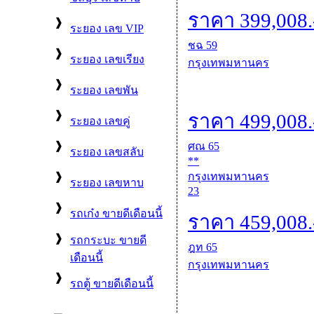
ราคา
399,008
.
❱
ระยอง เลข VIP
ชฉ 59
❱
ระยอง เลขเรียง
กรุงเทพมหานคร
❱
ระยอง เลขพัน
❱
ราคา
499,008
.
ระยอง เลขคู่
❱
ศณ 65
ระยอง เลขสลับ
**
❱
กรุงเทพมหานคร
ระยอง เลขหาบ
23
❱
รถเก๋ง ขายดีเดือนนี้
ราคา
459,008
.
❱
รถกระบะ ขายดี
ฎท 65
เดือนนี้
กรุงเทพมหานคร
❱
รถตู้ ขายดีเดือนนี้