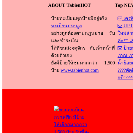
ABOUT TabienHOT
Top NE
ป้ายทะเบียนทุกป้ายมีอยู่จริง
เครดิ
ทะเบียนประมูล
UP D
อย่างถูกต้องตามกฎหมาย รับ
ใหม่ล่า
และชำระเงิน
ค่ะ** 
ได้ที่ขนส่งจตุจักร กับเจ้าหน้าที่
ป้าย
ด้วยตัวเอง
7กณ 7กด
ยังมีป้ายให้ชมมากกว่า 1,500
น้ำย้อยก
ป้าย
www.tabienhot.com
????ตัด
จร้า???