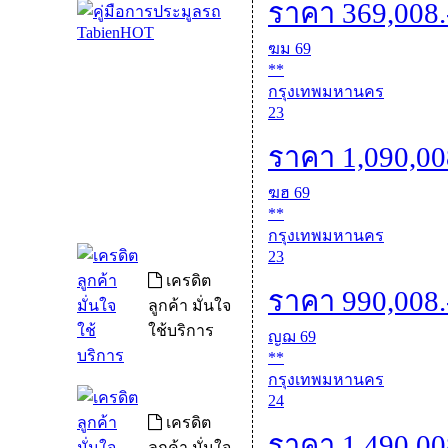
ราคา
369,008
.
ฆม 69
**
กรุงเทพมหานคร
23
ราคา
1,090,00
ฆฮ 69
**
กรุงเทพมหานคร
23
เครดิต
ราคา
990,008
.
ลูกค้า มั่นใจ
ใช้บริการ
ญฌ 69
**
กรุงเทพมหานคร
24
เครดิต
ราคา
1,490,00
ลูกค้า มั่นใจ