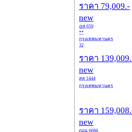
ราคา
79,009
.-
new
ฎส 659
**
กรุงเทพมหานคร
32
ราคา
139,009
.
new
สส 1444
กรุงเทพมหานคร
ราคา
159,008
.
new
ญณ 6686