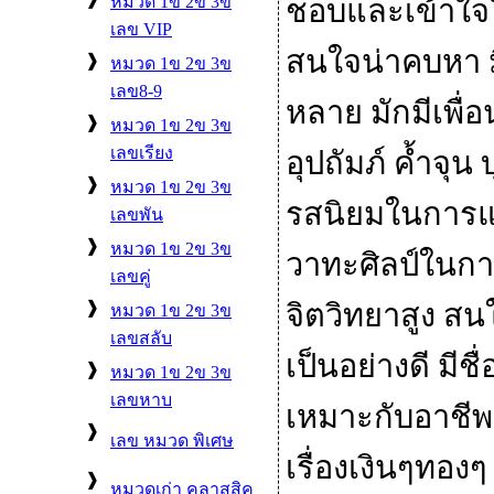
หมวด 1ข 2ข 3ข
ชอบและเข้าใจ
เลข VIP
สนใจน่าคบหา มี
❱
หมวด 1ข 2ข 3ข
เลข8-9
หลาย มักมีเพื่
❱
หมวด 1ข 2ข 3ข
เลขเรียง
อุปถัมภ์ ค้ำจุ
❱
หมวด 1ข 2ข 3ข
รสนิยมในการแต
เลขพัน
❱
หมวด 1ข 2ข 3ข
วาทะศิลป์ในการ
เลขคู่
จิตวิทยาสูง สน
❱
หมวด 1ข 2ข 3ข
เลขสลับ
เป็นอย่างดี มีชื่
❱
หมวด 1ข 2ข 3ข
เลขหาบ
เหมาะกับอาชีพเ
❱
เลข หมวด พิเศษ
เรื่องเงินๆทอ
❱
หมวดเก่า คลาสสิค