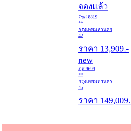
จองแล้ว
7ขส 8819
**
กรุงเทพมหานคร
42
ราคา
13,909
.-
new
ฎส 9699
**
กรุงเทพมหานคร
45
ราคา
149,009
.